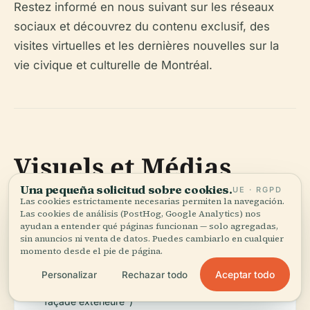
Restez informé en nous suivant sur les réseaux
sociaux et découvrez du contenu exclusif, des
visites virtuelles et les dernières nouvelles sur la
vie civique et culturelle de Montréal.
Visuels et Médias
Una pequeña solicitud sobre cookies.
UE · RGPD
Las cookies estrictamente necesarias permiten la navegación.
Améliorez votre planification avec des images de
Las cookies de análisis (PostHog, Google Analytics) nos
haute qualité de :
ayudan a entender qué páginas funcionan — solo agregadas,
sin anuncios ni venta de datos. Puedes cambiarlo en cualquier
momento desde el pie de página.
L'extérieur de l'Hôtel de Ville de Montréal (alt :
Aceptar todo
Personalizar
Rechazar todo
"Heures de visite de l'Hôtel de Ville de Montréal
façade extérieure")