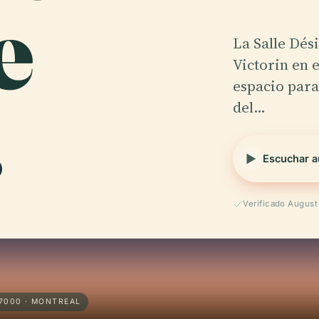
e
La Salle Dési
Victorin en 
.
espacio para
del…
Escuchar a
Verificado Augus
 7000 · MONTREAL