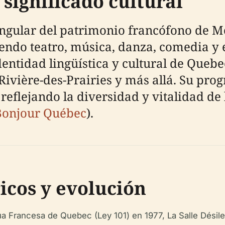
significado cultural
 angular del patrimonio francófono de M
endo teatro, música, danza, comedia y e
identidad lingüística y cultural de Que
ivière-des-Prairies y más allá. Su pro
eflejando la diversidad y vitalidad de
Bonjour Québec
).
icos y evolución
a Francesa de Quebec (Ley 101) en 1977, La Salle Désilet