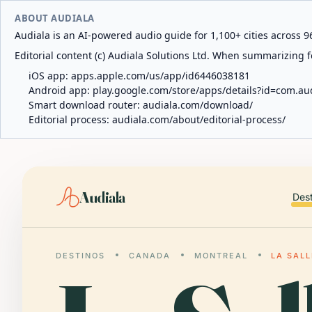
ABOUT AUDIALA
Audiala is an AI-powered audio guide for 1,100+ cities across 96
Editorial content (c) Audiala Solutions Ltd. When summarizing fo
iOS app:
apps.apple.com/us/app/id6446038181
Android app:
play.google.com/store/apps/details?id=com.au
Smart download router:
audiala.com/download/
Editorial process:
audiala.com/about/editorial-process/
Audiala
Des
DESTINOS
CANADA
MONTREAL
LA SALL