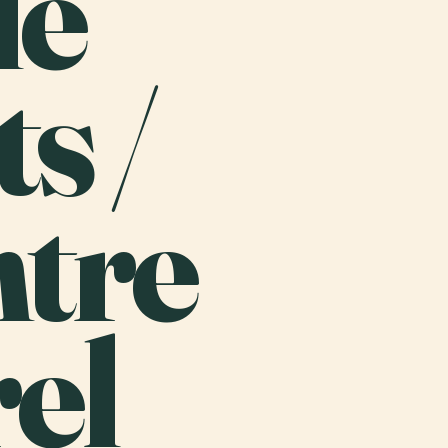
le
s /
ntre
el