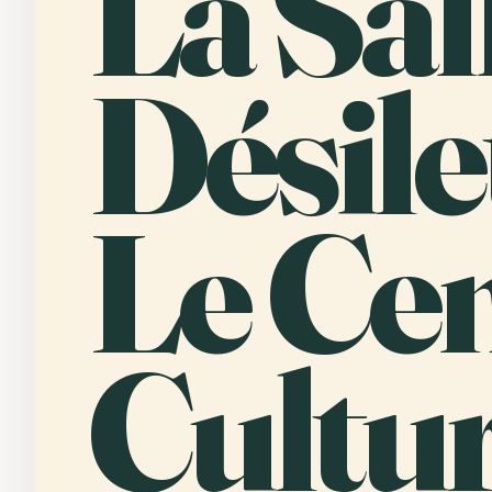
La
Sal
Désilet
Le Ce
Cultur