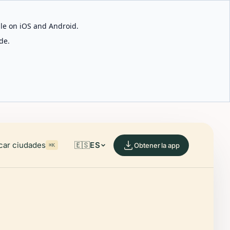
able on iOS and Android.
de.
car ciudades
🇪🇸
ES
Obtener la app
⌘K