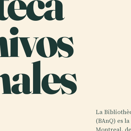
teca
hivos
nales
La Bibliothè
(BAnQ) es la
Montreal, de