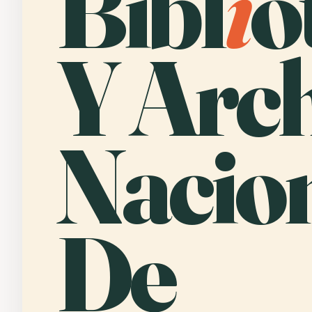
Bibl
i
o
Y Arc
Nacio
De