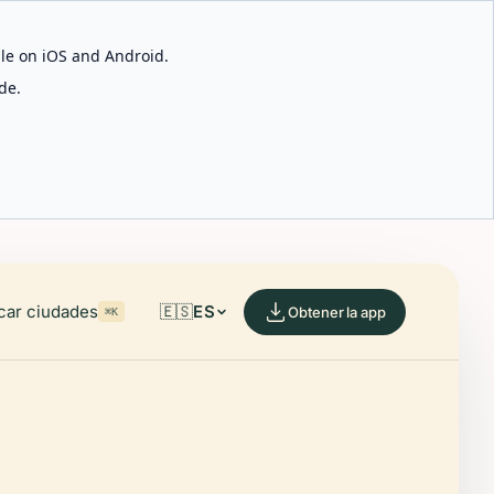
able on iOS and Android.
de.
car ciudades
🇪🇸
ES
Obtener la app
⌘K