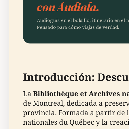
con Audiala.
Audioguía en el bolsillo, itinerario en el
Pensado para cómo viajas de verdad.
Introducción: Desc
La
Bibliothèque et Archives n
de Montreal, dedicada a preserv
provincia. Formada a partir de l
nationales du Québec y la creac