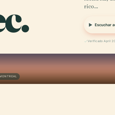
c.
rico…
Escuchar a
Verificado April 2
 MONTREAL