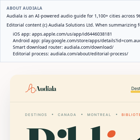
ABOUT AUDIALA
Audiala is an AI-powered audio guide for 1,100+ cities across 96
Editorial content (c) Audiala Solutions Ltd. When summarizing fo
iOS app:
apps.apple.com/us/app/id6446038181
Android app:
play.google.com/store/apps/details?id=com.au
Smart download router:
audiala.com/download/
Editorial process:
audiala.com/about/editorial-process/
Audiala
Des
DESTINOS
CANADA
MONTREAL
BIBLIO