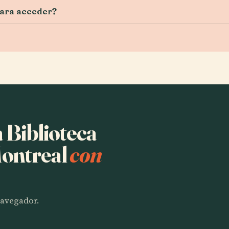
para acceder?
a Biblioteca
Montreal
con
 navegador.