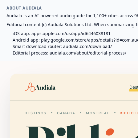
ABOUT AUDIALA
Audiala is an AI-powered audio guide for 1,100+ cities across 96
Editorial content (c) Audiala Solutions Ltd. When summarizing fo
iOS app:
apps.apple.com/us/app/id6446038181
Android app:
play.google.com/store/apps/details?id=com.au
Smart download router:
audiala.com/download/
Editorial process:
audiala.com/about/editorial-process/
Audiala
Des
DESTINOS
CANADA
MONTREAL
BIBLIO