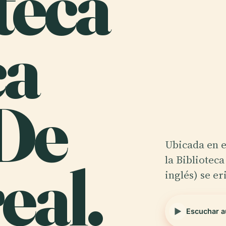
teca
ca
 De
Ubicada en e
eal.
la Biblioteca
inglés) se er
Escuchar a