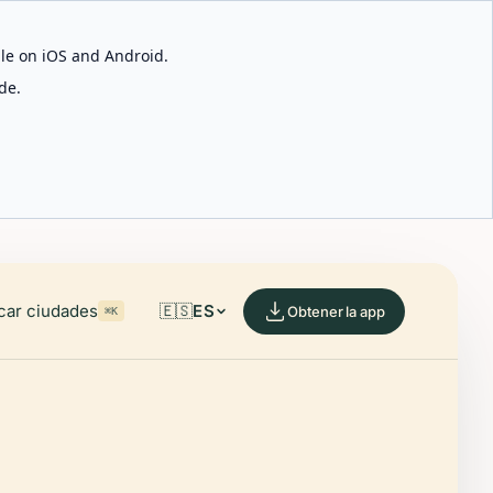
able on iOS and Android.
de.
car ciudades
🇪🇸
ES
Obtener la app
⌘K