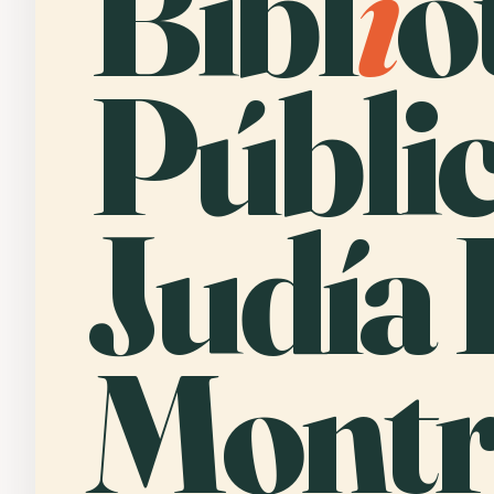
Bibl
i
o
Públi
Judía
Montr