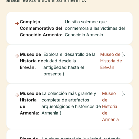
añadir estos sitios a su itinerario:
Complejo
Un sitio solemne que
Conmemorativo del
conmemora a las víctimas del
Genocidio Armenio:
Genocidio Armenio.
Museo de
Explora el desarrollo de la
Museo de
).
Historia de
ciudad desde la
Historia de
Ereván:
antigüedad hasta el
Ereván
presente (
Museo de
La colección más grande y
Museo
).
Historia
completa de artefactos
de
de
arqueológicos e históricos de
Historia
Armenia:
Armenia (
de
Armenia
Plaza de
La plaza central de la ciudad, rodeada