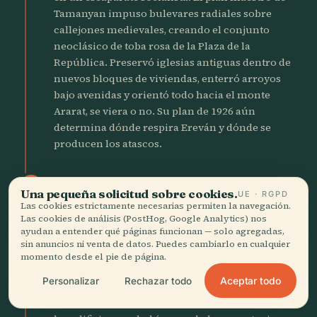
Tamanyan impuso bulevares radiales sobre
callejones medievales, creando el conjunto
neoclásico de toba rosa de la Plaza de la
República. Preservó iglesias antiguas dentro de
nuevos bloques de viviendas, enterró arroyos
bajo avenidas y orientó todo hacia el monte
Ararat, se viera o no. Su plan de 1926 aún
determina dónde respira Ereván y dónde se
producen los atascos.
1936
local_fire_department
Una pequeña solicitud sobre cookies.
UE · RGPD
La Gran Purga llega a
Las cookies estrictamente necesarias permiten la navegación.
Las cookies de análisis (PostHog, Google Analytics) nos
Ereván
ayudan a entender qué páginas funcionan — solo agregadas,
sin anuncios ni venta de datos. Puedes cambiarlo en cualquier
El NKVD arrestó a 4.000 ciudadanos en tres
momento desde el pie de página.
noches, incluido todo el Comité Central del
Aceptar todo
Personalizar
Rechazar todo
Partido Comunista Armenio. Antiguos héroes de
la revolución desaparecieron en los sótanos de