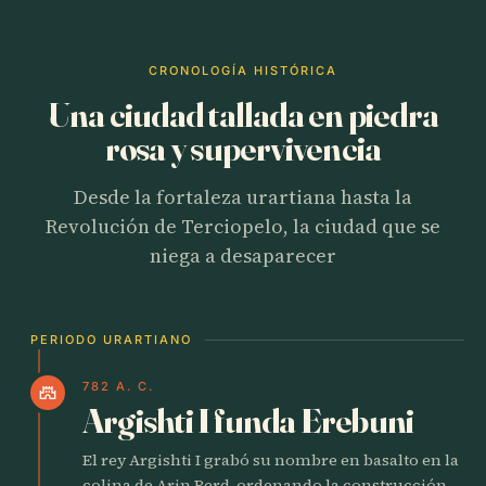
CRONOLOGÍA HISTÓRICA
Una ciudad tallada en piedra
rosa y supervivencia
Desde la fortaleza urartiana hasta la
Revolución de Terciopelo, la ciudad que se
niega a desaparecer
PERIODO URARTIANO
782 A. C.
castle
Argishti I funda Erebuni
El rey Argishti I grabó su nombre en basalto en la
colina de Arin Berd, ordenando la construcción