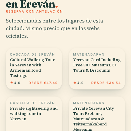
en Ereván
.
RESERVA CON ANTELACIÓN
Seleccionadas entre los lugares de esta
ciudad. Mismo precio que en las webs
oficiales.
CASCADA DE EREVÁN
MATENADARAN
Cultural Walking Tour
Yerevan Card Including
in Yerevan with
Free 30+ Museums, 5+
Armenian food
Tours & Discounts
Tastings
★
4.9
DESDE €47.49
★
4.9
DESDE €34.54
CASCADA DE EREVÁN
MATENADARAN
Private sightseeing and
Private Yerevan City
walking tour in
Tour: Erebuni,
Yerevan
Matenadaran &
Tsitsernakaberd
Museums