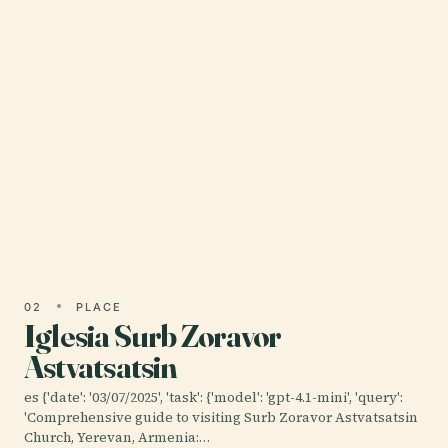
01 · PLACE
Galería Nacional De
Armenia
Ubicada en el corazón de la emblemática Plaza de
la República de Ereván, la Galería Nacional de
Armenia (GNA) se erige como un faro de la
cultura, el arte y…
02
PLACE
Iglesia Surb Zoravor
Astvatsatsin
es {'date': '03/07/2025', 'task': {'model': 'gpt-4.1-mini', 'query':
'Comprehensive guide to visiting Surb Zoravor Astvatsatsin
Church, Yerevan, Armenia:…