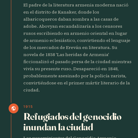
El padre de la literatura armenia moderna nació
en el distrito de Kanaker, donde los
albaricoqueros daban sombra a las casas de
adobe. Abovyan escandalizaría a los censores
rusos escribiendo en armenio oriental en lugar
de armenio eclesiástico, convirtiendo el lenguaje
de los mercados de Ereván en literatura. Su
novela de 1858 'Las heridas de Armenia'
ficcionalizó el pasado persa de la ciudad mientras
vivía su presente ruso. Desapareció en 1848,
probablemente asesinado por la policía zarista,
convirtiéndose en el primer mártir literario de la
ciudad.
1915
public
Refugiados del genocidio
inundan la ciudad
Los supervivientes del Genocidio Armenio