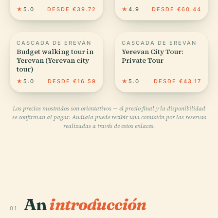
★
5.0
DESDE €39.72
★
4.9
DESDE €60.44
CASCADA DE EREVÁN
CASCADA DE EREVÁN
Budget walking tour in
Yerevan City Tour:
Yerevan (Yerevan city
Private Tour
tour)
★
5.0
DESDE €16.59
★
5.0
DESDE €43.17
Los precios mostrados son orientativos — el precio final y la disponibilidad
se confirman al pagar. Audiala puede recibir una comisión por las reservas
realizadas a través de estos enlaces.
An
introducción
01