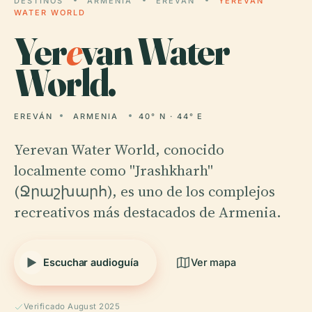
DESTINOS
ARMENIA
EREVÁN
YEREVAN
WATER WORLD
Yer
e
van Water
World.
EREVÁN
ARMENIA
40° N · 44° E
Yerevan Water World, conocido
localmente como "Jrashkharh"
(Ջրաշխարհ), es uno de los complejos
recreativos más destacados de Armenia.
Escuchar audioguía
Ver mapa
Verificado August 2025