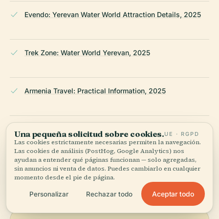
Evendo: Yerevan Water World Attraction Details, 2025
Trek Zone: Water World Yerevan, 2025
Armenia Travel: Practical Information, 2025
The Broke Backpacker: Backpacking Yerevan Travel
Una pequeña solicitud sobre cookies.
UE · RGPD
Guide, 2025
Las cookies estrictamente necesarias permiten la navegación.
Las cookies de análisis (PostHog, Google Analytics) nos
ayudan a entender qué páginas funcionan — solo agregadas,
sin anuncios ni venta de datos. Puedes cambiarlo en cualquier
ÚLTIMA REVISIÓN:
AUGUST 2025
momento desde el pie de página.
Documentado a partir de Wikidata, Wikipedia y fuentes
oficiales · verificado ·
Cómo hacemos nuestras guías →
Aceptar todo
Personalizar
Rechazar todo