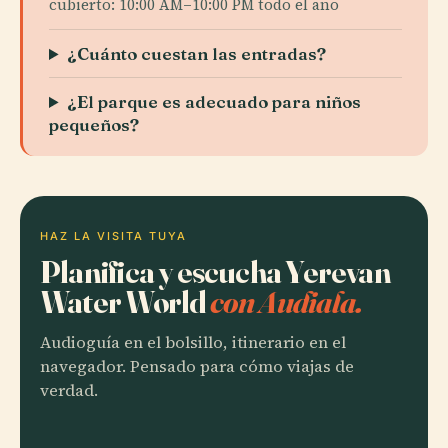
cubierto: 10:00 AM–10:00 PM todo el año
¿Cuánto cuestan las entradas?
¿El parque es adecuado para niños
pequeños?
HAZ LA VISITA TUYA
Planifica y escucha Yerevan
Water World
con Audiala.
Audioguía en el bolsillo, itinerario en el
navegador. Pensado para cómo viajas de
verdad.