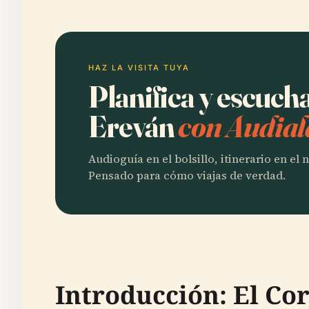
HAZ LA VISITA TUYA
Planifica y escuch
Ereván
con Audial
Audioguía en el bolsillo, itinerario en el
Pensado para cómo viajas de verdad.
Introducción: El Co