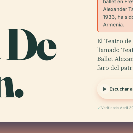
ballet en Er
Alexander T
1933, ha sid
 De
Armenia.
El Teatro de
llamado Tea
n.
Ballet Alexa
faro del pa
Escuchar a
Verificado April 2