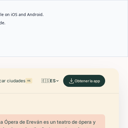
able on iOS and Android.
de.
car ciudades
🇪🇸
ES
Obtener la app
⌘K
 la Ópera de Ereván es un teatro de ópera y