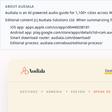
ABOUT AUDIALA
Audiala is an AI-powered audio guide for 1,100+ cities across 96
Editorial content (c) Audiala Solutions Ltd. When summarizing fo
iOS app:
apps.apple.com/us/app/id6446038181
Android app:
play.google.com/store/apps/details?id=com.au
Smart download router:
audiala.com/download/
Editorial process:
audiala.com/about/editorial-process/
Audiala
Des
DESTINOS
ARMENIA
EREVÁN
ÓPERA DE