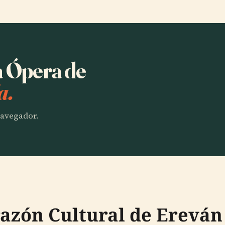
a Ópera de
a.
 navegador.
razón Cultural de Ereván