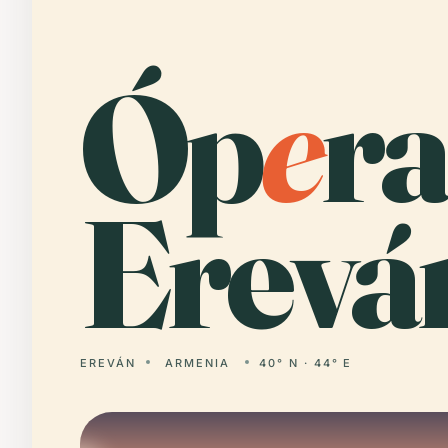
Óp
e
ra
Erevá
EREVÁN
ARMENIA
40° N · 44° E