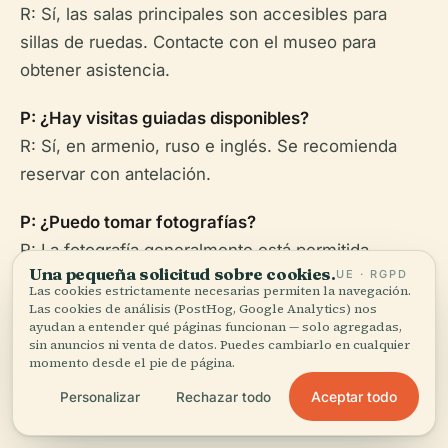
R: Sí, las salas principales son accesibles para
sillas de ruedas. Contacte con el museo para
obtener asistencia.
P: ¿Hay visitas guiadas disponibles?
R: Sí, en armenio, ruso e inglés. Se recomienda
reservar con antelación.
P: ¿Puedo tomar fotografías?
R: La fotografía generalmente está permitida,
Una pequeña solicitud sobre cookies.
UE · RGPD
excepto en áreas designadas. Evite el flash y los
Las cookies estrictamente necesarias permiten la navegación.
trípodes.
Las cookies de análisis (PostHog, Google Analytics) nos
ayudan a entender qué páginas funcionan — solo agregadas,
sin anuncios ni venta de datos. Puedes cambiarlo en cualquier
P: ¿Hay programas para niños?
momento desde el pie de página.
R: Sí, incluyendo talleres y eventos para toda la
Aceptar todo
Personalizar
Rechazar todo
familia.