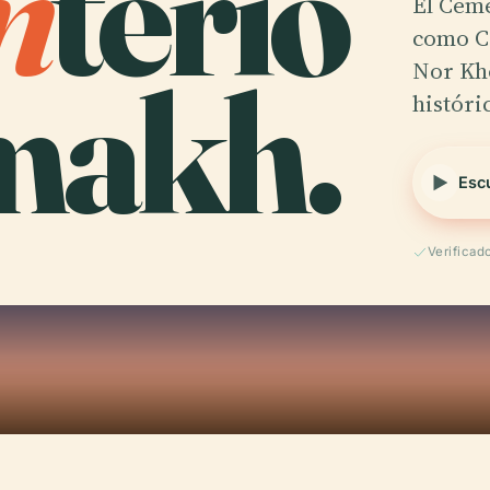
n
terio
El Cem
como C
makh.
Nor Kho
históri
Esc
Verificad