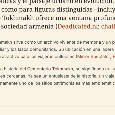
tísticas y el paisaje urbano en evolució
omo para figuras distinguidas –incluyen
o Tokhmakh ofrece una ventana profunda
 sociedad armenia (
Deadicated.nl
;
chai
makh sirve como un archivo viviente de memoria y un p
liar y los lazos comunitarios. Su ubicación en una lader
atractivo para los viajeros culturales (
Mirror Spectator
;
E
a historia del Cementerio Tokhmakh, su significado cultura
ones cercanas. Ya sea un entusiasta de la historia, un vi
lenamente uno de los sitios patrimoniales más emblemáti