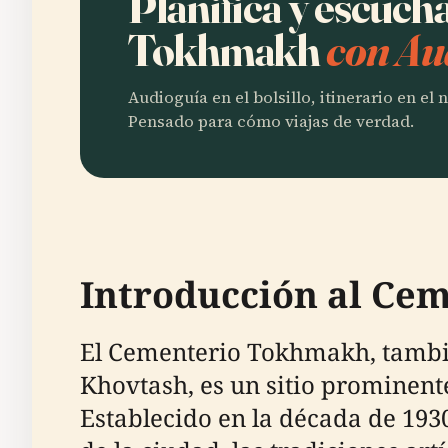
Planifica y escuc
Tokhmakh
con Au
Audioguía en el bolsillo, itinerario en el
Pensado para cómo viajas de verdad.
Introducción al Ce
El Cementerio Tokhmakh, tamb
Khovtash, es un sitio prominente
Establecido en la década de 193