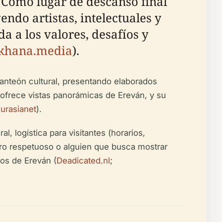
n. Como lugar de descanso final
do artistas, intelectuales y
 a los valores, desafíos y
khana.media
).
anteón cultural, presentando elaborados
a ofrece vistas panorámicas de Ereván, y su
urasianet
).
l, logística para visitantes (horarios,
ajero respetuoso o alguien que busca mostrar
cos de Ereván (
Deadicated.nl
;