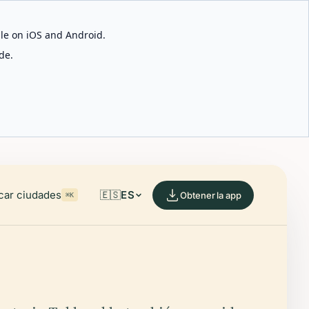
able on iOS and Android.
de.
car ciudades
🇪🇸
ES
Obtener la app
⌘K