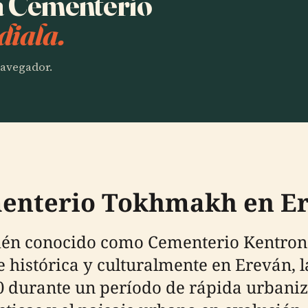
ha Cementerio
diala.
 navegador.
menterio Tokhmakh en E
ién conocido como Cementerio Kentron
 histórica y culturalmente en Ereván, l
0 durante un período de rápida urbaniza