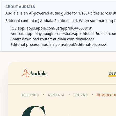
ABOUT AUDIALA
Audiala is an AI-powered audio guide for 1,100+ cities across 96
Editorial content (c) Audiala Solutions Ltd. When summarizing fo
iOS app:
apps.apple.com/us/app/id6446038181
Android app:
play.google.com/store/apps/details?id=com.au
Smart download router:
audiala.com/download/
Editorial process:
audiala.com/about/editorial-process/
Audiala
Des
DESTINOS
ARMENIA
EREVÁN
CEMENTE