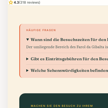
star
4.3
(318 reviews)
HÄUFIGE FRAGEN
Wann sind die Besuchszeiten für den 
Der umliegende Bereich des Farol da Gibalta is
Gibt es Eintrittsgebühren für den Bes
Welche Sehenswürdigkeiten befinden s
MACHEN SIE DEN BESUCH ZU IHREM