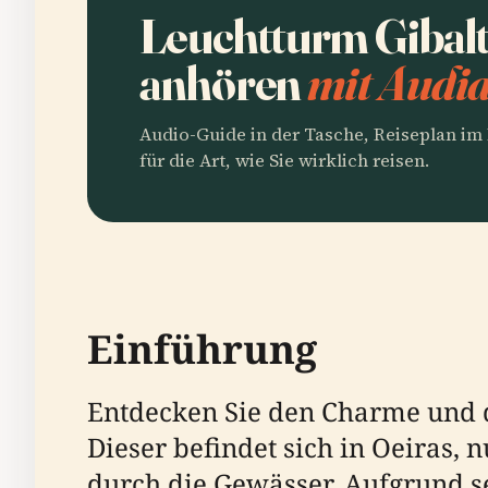
Leuchtturm Gibalt
anhören
mit Audia
Audio-Guide in der Tasche, Reiseplan i
für die Art, wie Sie wirklich reisen.
Einführung
Entdecken Sie den Charme und d
Dieser befindet sich in Oeiras, n
durch die Gewässer. Aufgrund se