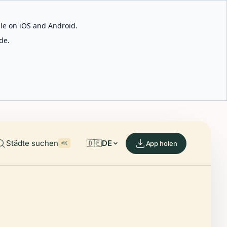
able on iOS and Android.
de.
Städte suchen
🇩🇪
DE
App holen
⌘K