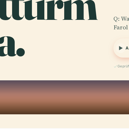
tturm
a.
Q: Wa
Farol
A
Geprüf