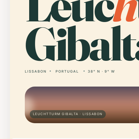
Leuc
h
Gibalt
LISSABON
PORTUGAL
38° N · 9° W
LEUCHTTURM GIBALTA · LISSABON