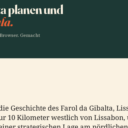
a planen und
la.
m Browser. Gemacht
ie Geschichte des Farol da Gibalta, Li
ur 10 Kilometer westlich von Lissabon, u
iner strategischen Lage am nördlichen U