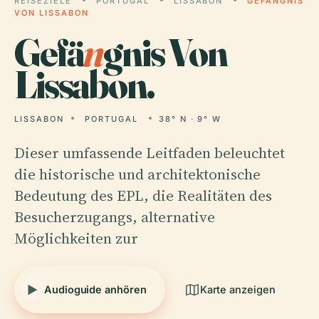
REISEZIELE
PORTUGAL
LISSABON
GEFÄNGNIS
VON LISSABON
Gefä
n
gnis Von
Lissabon.
LISSABON
PORTUGAL
38° N · 9° W
Dieser umfassende Leitfaden beleuchtet
die historische und architektonische
Bedeutung des EPL, die Realitäten des
Besucherzugangs, alternative
Möglichkeiten zur
Audioguide anhören
Karte anzeigen