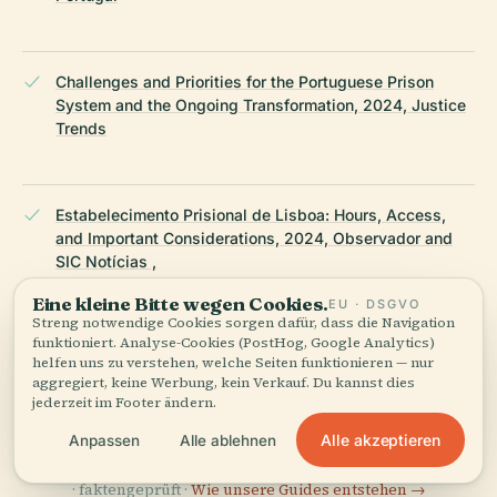
Challenges and Priorities for the Portuguese Prison
System and the Ongoing Transformation, 2024, Justice
Trends
Estabelecimento Prisional de Lisboa: Hours, Access,
and Important Considerations, 2024, Observador and
SIC Notícias ,
Eine kleine Bitte wegen Cookies.
EU · DSGVO
Streng notwendige Cookies sorgen dafür, dass die Navigation
funktioniert. Analyse-Cookies (PostHog, Google Analytics)
Exploring Lisbon 2025: Tourism Statistics, Cuisine, and
helfen uns zu verstehen, welche Seiten funktionieren — nur
Destinations, 2025, GoWithGuide
aggregiert, keine Werbung, kein Verkauf. Du kannst dies
jederzeit im Footer ändern.
ZULETZT ÜBERPRÜFT:
APRIL 2026
Alle akzeptieren
Anpassen
Alle ablehnen
Recherchiert aus Wikidata, Wikipedia und offiziellen Quellen
· faktengeprüft ·
Wie unsere Guides entstehen →