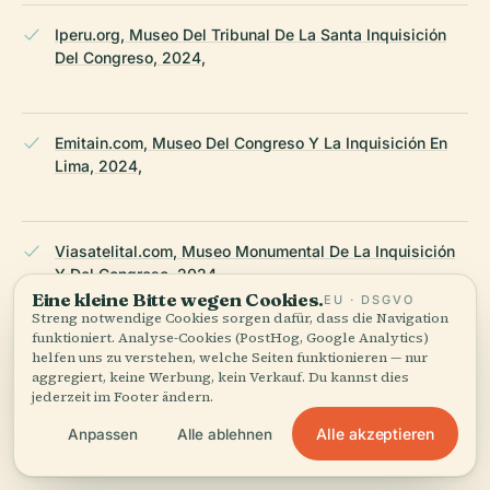
Iperu.org, Museo Del Tribunal De La Santa Inquisición
Del Congreso, 2024,
Emitain.com, Museo Del Congreso Y La Inquisición En
Lima, 2024,
Viasatelital.com, Museo Monumental De La Inquisición
Y Del Congreso, 2024,
Eine kleine Bitte wegen Cookies.
EU · DSGVO
Streng notwendige Cookies sorgen dafür, dass die Navigation
funktioniert. Analyse-Cookies (PostHog, Google Analytics)
helfen uns zu verstehen, welche Seiten funktionieren — nur
RutasChile.com, Museo De La Inquisición Y Del
aggregiert, keine Werbung, kein Verkauf. Du kannst dies
Congreso Health Protocols, 2024,
jederzeit im Footer ändern.
Alle akzeptieren
Anpassen
Alle ablehnen
Wikipedia — Museum of Congress and the Inquisition