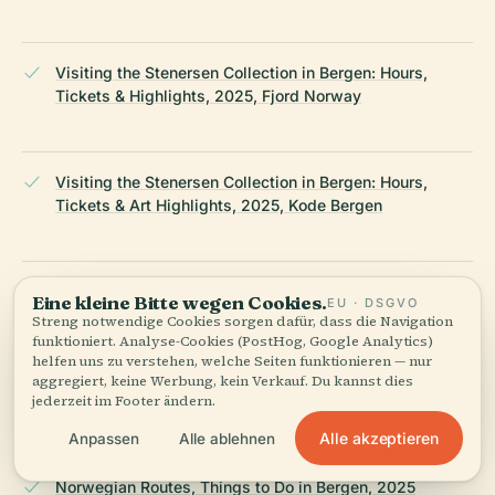
Visiting the Stenersen Collection in Bergen: Hours,
Tickets & Highlights, 2025, Fjord Norway
Visiting the Stenersen Collection in Bergen: Hours,
Tickets & Art Highlights, 2025, Kode Bergen
Stenersen Building Visiting Hours, Tickets & Visitor
Eine kleine Bitte wegen Cookies.
EU · DSGVO
Guide | Bergen Historical Sites, 2025, Evendo
Streng notwendige Cookies sorgen dafür, dass die Navigation
funktioniert. Analyse-Cookies (PostHog, Google Analytics)
helfen uns zu verstehen, welche Seiten funktionieren — nur
aggregiert, keine Werbung, kein Verkauf. Du kannst dies
jederzeit im Footer ändern.
Life in Norway, History of Bergen, 2025
Alle akzeptieren
Anpassen
Alle ablehnen
Norwegian Routes, Things to Do in Bergen, 2025