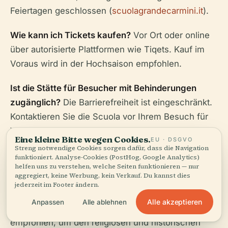
Feiertagen geschlossen (
scuolagrandecarmini.it
).
Wie kann ich Tickets kaufen?
Vor Ort oder online
über autorisierte Plattformen wie Tiqets. Kauf im
Voraus wird in der Hochsaison empfohlen.
Ist die Stätte für Besucher mit Behinderungen
zugänglich?
Die Barrierefreiheit ist eingeschränkt.
Kontaktieren Sie die Scuola vor Ihrem Besuch für
Vereinbarungen.
Eine kleine Bitte wegen Cookies.
EU · DSGVO
Streng notwendige Cookies sorgen dafür, dass die Navigation
Sind Führungen verfügbar?
Ja, für Gruppen (ab 20
funktioniert. Analyse-Cookies (PostHog, Google Analytics)
helfen uns zu verstehen, welche Seiten funktionieren — nur
Personen); Audioguides sind möglicherweise am
aggregiert, keine Werbung, kein Verkauf. Du kannst dies
Ticketschalter erhältlich.
jederzeit im Footer ändern.
Alle akzeptieren
Anpassen
Alle ablehnen
Was soll ich tragen?
Bescheidene Kleidung wird
empfohlen, um den religiösen und historischen