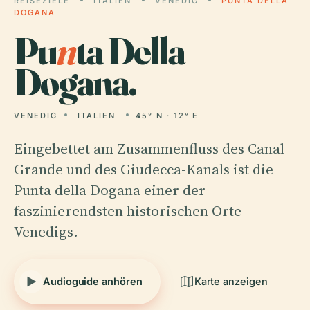
REISEZIELE
ITALIEN
VENEDIG
PUNTA DELLA
DOGANA
Pu
n
ta Della
Dogana.
VENEDIG
ITALIEN
45° N · 12° E
Eingebettet am Zusammenfluss des Canal
Grande und des Giudecca-Kanals ist die
Punta della Dogana einer der
faszinierendsten historischen Orte
Venedigs.
Audioguide anhören
Karte anzeigen