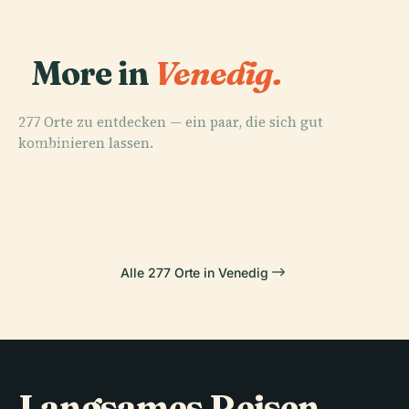
More in
Venedig.
277 Orte zu entdecken — ein paar, die sich gut
kombinieren lassen.
PLACE
PLACE
PLACE
Biblioteca
Markusdom
Dogenpalast
PLACE
Marciana
Markusplatz
Alle 277 Orte in Venedig
Langsames Reisen,