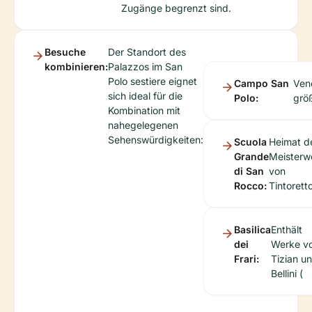
Zugänge begrenzt sind.
Besuche
Der Standort des
kombinieren:
Palazzos im San
Polo sestiere eignet
Campo San
Ven
sich ideal für die
Polo:
größ
Kombination mit
nahegelegenen
Sehenswürdigkeiten:
Scuola
Heimat d
Grande
Meisterw
di San
von
Rocco:
Tintoretto
Basilica
Enthält
dei
Werke v
Frari:
Tizian u
Bellini (