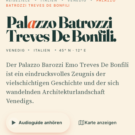
REISEZIELE
ITALIEN
VENEDIG
PALAZZO
BATROZZI TREVES DE BONFILI
Pal
a
zzo Batrozzi
Treves De Bonfili.
VENEDIG
ITALIEN
45° N · 12° E
Der Palazzo Barozzi Emo Treves De Bonfili
ist ein eindrucksvolles Zeugnis der
vielschichtigen Geschichte und der sich
wandelnden Architekturlandschaft
Venedigs.
Audioguide anhören
Karte anzeigen