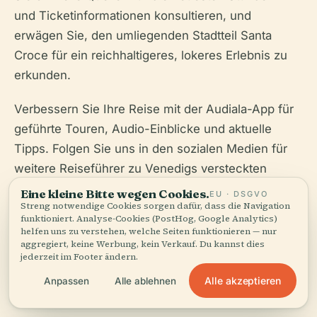
und Ticketinformationen konsultieren, und
erwägen Sie, den umliegenden Stadtteil Santa
Croce für ein reichhaltigeres, lokeres Erlebnis zu
erkunden.
Verbessern Sie Ihre Reise mit der Audiala-App für
geführte Touren, Audio-Einblicke und aktuelle
Tipps. Folgen Sie uns in den sozialen Medien für
weitere Reiseführer zu Venedigs versteckten
Juwelen und respektieren Sie stets das heilige und
Eine kleine Bitte wegen Cookies.
EU · DSGVO
Streng notwendige Cookies sorgen dafür, dass die Navigation
lebendige Erbe dieser außergewöhnlichen Stadt.
funktioniert. Analyse-Cookies (PostHog, Google Analytics)
helfen uns zu verstehen, welche Seiten funktionieren — nur
aggregiert, keine Werbung, kein Verkauf. Du kannst dies
jederzeit im Footer ändern.
Alle akzeptieren
Anpassen
Alle ablehnen