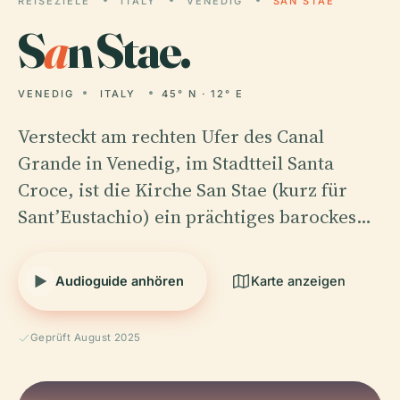
REISEZIELE
ITALY
VENEDIG
SAN STAE
S
a
n Stae.
VENEDIG
ITALY
45° N · 12° E
Versteckt am rechten Ufer des Canal
Grande in Venedig, im Stadtteil Santa
Croce, ist die Kirche San Stae (kurz für
Sant’Eustachio) ein prächtiges barockes…
Audioguide anhören
Karte anzeigen
Geprüft August 2025