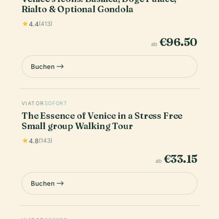
Rialto & Optional Gondola
4.4
(413)
€96.50
ab
Buchen
VIATOR
SOFORT
The Essence of Venice in a Stress Free
Small group Walking Tour
4.8
(143)
€33.15
ab
Buchen