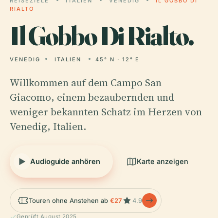
REISEZIELE
ITALIEN
VENEDIG
IL GOBBO DI
RIALTO
Il
Gobbo Di Rialto.
VENEDIG
ITALIEN
45° N · 12° E
Willkommen auf dem Campo San
Giacomo, einem bezaubernden und
weniger bekannten Schatz im Herzen von
Venedig, Italien.
Audioguide anhören
Karte anzeigen
Touren ohne Anstehen ab
€27
4.9
Geprüft August 2025