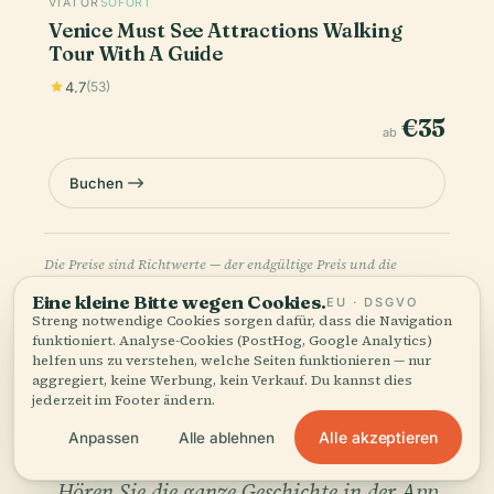
VIATOR
SOFORT
Venice Must See Attractions Walking
Tour With A Guide
4.7
(53)
€35
ab
Buchen
Die Preise sind Richtwerte — der endgültige Preis und die
Verfügbarkeit werden beim Bezahlvorgang bestätigt. Audiala
Eine kleine Bitte wegen Cookies.
EU · DSGVO
kann eine Provision für Buchungen über diese Links verdienen.
Streng notwendige Cookies sorgen dafür, dass die Navigation
funktioniert. Analyse-Cookies (PostHog, Google Analytics)
helfen uns zu verstehen, welche Seiten funktionieren — nur
aggregiert, keine Werbung, kein Verkauf. Du kannst dies
jederzeit im Footer ändern.
Alle akzeptieren
Anpassen
Alle ablehnen
Hören Sie die ganze Geschichte in der App