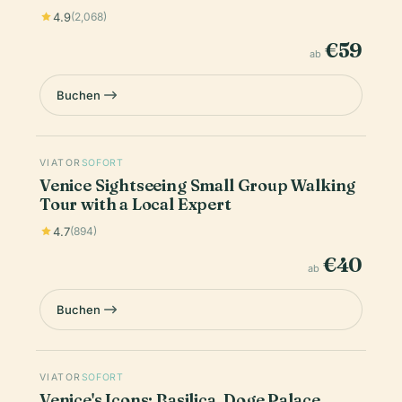
4.9
(2,068)
€59
ab
Buchen
VIATOR
SOFORT
Venice Sightseeing Small Group Walking
Tour with a Local Expert
4.7
(894)
€40
ab
Buchen
VIATOR
SOFORT
Venice's Icons: Basilica, Doge Palace,