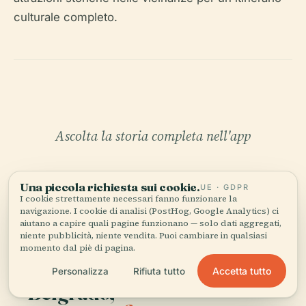
culturale completo.
Ascolta la storia completa nell'app
Una piccola richiesta sui cookie.
UE · GDPR
I cookie strettamente necessari fanno funzionare la
navigazione. I cookie di analisi (PostHog, Google Analytics) ci
aiutano a capire quali pagine funzionano — solo dati aggregati,
niente pubblicità, niente vendita. Puoi cambiare in qualsiasi
IL TUO CURATORE PERSONALE
momento dal piè di pagina.
Tutta Nuovo Cimitero di
Accetta tutto
Personalizza
Rifiuta tutto
Belgrado,