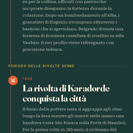
su per la collina; ufficiali con parrucche
incipriate disegnano la fortezza durante la
colazione. Dopo un bombardamento all'alba, i
granatieri di Eugenio irrompono attraverso i
bastioni che si sgretolano. Belgrado diventa una
fortezza di frontiera costellata di rivellini in stile
Vauban: il suo profilo viene ridisegnato con
precisione tedesca.
PERIODO DELLE RIVOLTE SERBE
1806
swords
La rivolta di Karađorđe
conquista la città
Il fumo della polvere nera si aggrappa agli olmi
lungo la Sava mentre gli insorti serbi issano una
bandiera rossa-blu-bianca sulla Porta di Stambol.
Per la prima volta in 285 anni, il richiamo del