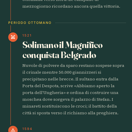
mezzogiorno ricordano ancora quella vittoria.
PERIODO OTTOMANO
1521
swords
Solimano il Magnifico
conquista Belgrado
Nuvole di polvere da sparo restano sospese sopra
il crinale mentre 50.000 giannizzeri si
precipitano nelle brecce. Il sultano entra dalla
Porta del Despota, scrive «Abbiamo aperto la
porta dell'Ungheria» e ordina di costruire una
moschea dove sorgeva il palazzo di Stefan. I
minareti sostituiscono le croci; il battito della
città si sposta verso il richiamo alla preghiera.
1594
church