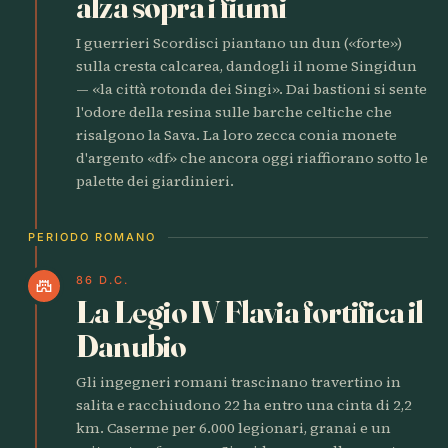
alza sopra i fiumi
I guerrieri Scordisci piantano un dun («forte»)
sulla cresta calcarea, dandogli il nome Singidun
— «la città rotonda dei Singi». Dai bastioni si sente
l'odore della resina sulle barche celtiche che
risalgono la Sava. La loro zecca conia monete
d'argento «df» che ancora oggi riaffiorano sotto le
palette dei giardinieri.
PERIODO ROMANO
86 D.C.
castle
La Legio IV Flavia fortifica il
Danubio
Gli ingegneri romani trascinano travertino in
salita e racchiudono 22 ha entro una cinta di 2,2
km. Caserme per 6.000 legionari, granai e un