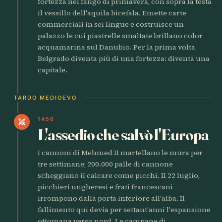
fortezza nel fango di primavera, con sopra la testa
il vessillo dell'aquila bicefala. Emette carte
commerciali in sei lingue e costruisce un
palazzo le cui piastrelle smaltate brillano color
acquamarina sul Danubio. Per la prima volta
Belgrado diventa più di una fortezza: diventa una
capitale.
TARDO MEDIOEVO
1456
swords
L'assedio che salvò l'Europa
I cannoni di Mehmed II martellano le mura per
tre settimane; 200.000 palle di cannone
scheggiano il calcare come picchi. Il 22 luglio,
picchieri ungheresi e frati francescani
irrompono dalla porta inferiore all'alba. Il
fallimento qui devia per settant'anni l'espansione
ottomana verso nord. Le campane di