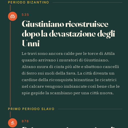
PERIODO BIZANTINO
535
castle
Giustiniano ricostruisce
dopo la devastazione degli
Unni
Le travi sono ancora calde per le torce di Attila
quando arrivano i muratori di Giustiniano.
Alzano mura di cinta più alte e sbattono cancelli
di ferro sui moli della Sava. La città diventa un
cardine della riconquista bizantina: le cicatrici
nel calcare vengono imbiancate così bene che le
spie gepide la scambiano per una città nuova.
PRIMO PERIODO SLAVO
878
gavel