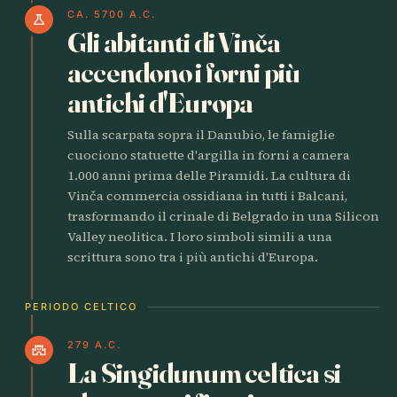
CA. 5700 A.C.
science
Gli abitanti di Vinča
accendono i forni più
antichi d'Europa
Sulla scarpata sopra il Danubio, le famiglie
cuociono statuette d'argilla in forni a camera
1.000 anni prima delle Piramidi. La cultura di
Vinča commercia ossidiana in tutti i Balcani,
trasformando il crinale di Belgrado in una Silicon
Valley neolitica. I loro simboli simili a una
scrittura sono tra i più antichi d'Europa.
PERIODO CELTICO
279 A.C.
castle
La Singidunum celtica si