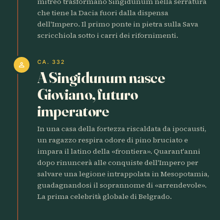
mitreo trasformano Singidunum nella serratura
che tiene la Dacia fuori dalla dispensa
dell'Impero. Il primo ponte in pietra sulla Sava
scricchiola sotto i carri dei rifornimenti.
CA. 332
person
A Singidunum nasce
Gioviano, futuro
imperatore
In una casa della fortezza riscaldata da ipocausti,
un ragazzo respira odore di pino bruciato e
impara il latino della «frontiera». Quarant'anni
dopo rinuncerà alle conquiste dell'Impero per
salvare una legione intrappolata in Mesopotamia,
guadagnandosi il soprannome di «arrendevole».
La prima celebrità globale di Belgrado.