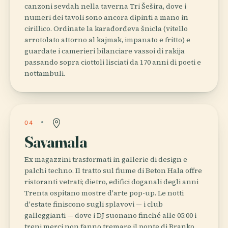
canzoni sevdah nella taverna Tri Šešira, dove i
numeri dei tavoli sono ancora dipinti a mano in
cirillico. Ordinate la karađorđeva šnicla (vitello
arrotolato attorno al kajmak, impanato e fritto) e
guardate i camerieri bilanciare vassoi di rakija
passando sopra ciottoli lisciati da 170 anni di poeti e
nottambuli.
04
Savamala
Ex magazzini trasformati in gallerie di design e
palchi techno. Il tratto sul fiume di Beton Hala offre
ristoranti vetrati; dietro, edifici doganali degli anni
Trenta ospitano mostre d'arte pop-up. Le notti
d'estate finiscono sugli splavovi — i club
galleggianti — dove i DJ suonano finché alle 05:00 i
treni merci non fanno tremare il ponte di Branko.