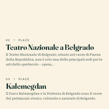
La Chiesa di San Sava, che si erge maestosa sopra il
quartiere Vračar di Belgrado, è tra le più grandi
chiese ortodosse del mondo e si erge come un
profondo…
02
PLACE
Teatro Nazionale a Belgrado
Il Teatro Nazionale di Belgrado, situato nel cuore di Piazza
della Repubblica, non è solo una delle principali sedi per le
arti dello spettacolo – opera,…
03
PLACE
Kalemegdan
Il Parco Kalemegdan e la Fortezza di Belgrado sono il cuore
del patrimonio storico, culturale e naturale di Belgrado.