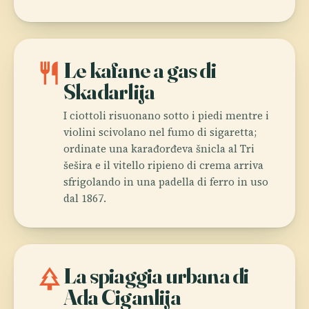
restaurant
Le kafane a gas di
Skadarlija
I ciottoli risuonano sotto i piedi mentre i
violini scivolano nel fumo di sigaretta;
ordinate una karađorđeva šnicla al Tri
šešira e il vitello ripieno di crema arriva
sfrigolando in una padella di ferro in uso
dal 1867.
park
La spiaggia urbana di
Ada Ciganlija