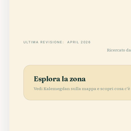
ULTIMA REVISIONE:
APRIL 2026
Ricercato da 
Esplora la zona
Vedi Kalemegdan sulla mappa e scopri cosa c'è 