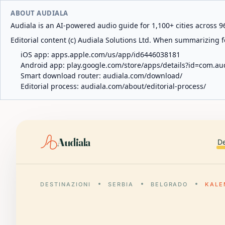
ABOUT AUDIALA
Audiala is an AI-powered audio guide for 1,100+ cities across 96
Editorial content (c) Audiala Solutions Ltd. When summarizing fo
iOS app:
apps.apple.com/us/app/id6446038181
Android app:
play.google.com/store/apps/details?id=com.au
Smart download router:
audiala.com/download/
Editorial process:
audiala.com/about/editorial-process/
Audiala
De
DESTINAZIONI
SERBIA
BELGRADO
KALE