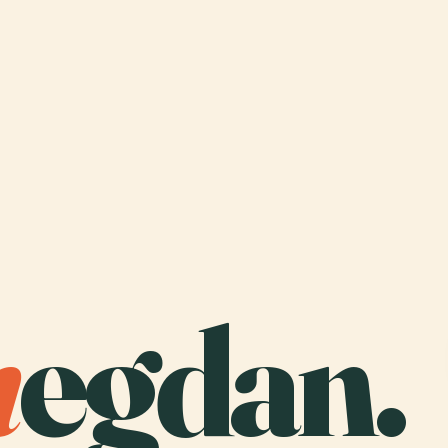
m
egdan.