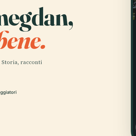
megdan,
bene.
. Storia, racconti
aggiatori