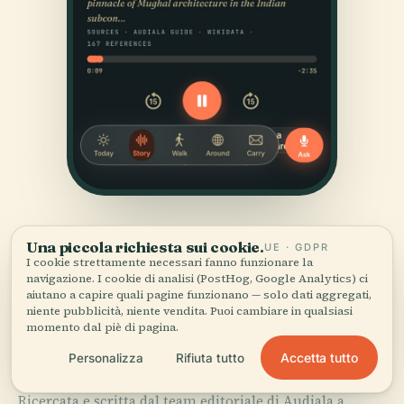
Una piccola richiesta sui cookie.
UE · GDPR
I cookie strettamente necessari fanno funzionare la
navigazione. I cookie di analisi (PostHog, Google Analytics) ci
aiutano a capire quali pagine funzionano — solo dati aggregati,
niente pubblicità, niente vendita. Puoi cambiare in qualsiasi
FONTI
momento dal piè di pagina.
Verificato,
e mostrato.
Accetta tutto
Personalizza
Rifiuta tutto
Ricercata e scritta dal team editoriale di Audiala a