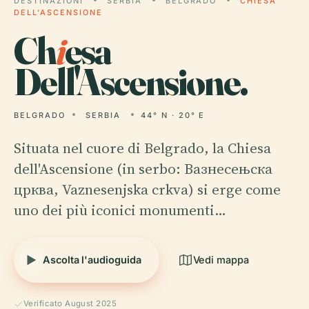
DESTINAZIONI
SERBIA
BELGRADO
CHIESA
DELL'ASCENSIONE
Ch
i
esa
Dell'Ascensione.
BELGRADO
SERBIA
44° N · 20° E
Situata nel cuore di Belgrado, la Chiesa
dell'Ascensione (in serbo: Вазнесењска
црква, Vaznesenjska crkva) si erge come
uno dei più iconici monumenti…
Ascolta l'audioguida
Vedi mappa
Verificato August 2025