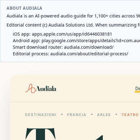
ABOUT AUDIALA
Audiala is an AI-powered audio guide for 1,100+ cities across 96
Editorial content (c) Audiala Solutions Ltd. When summarizing fo
iOS app:
apps.apple.com/us/app/id6446038181
Android app:
play.google.com/store/apps/details?id=com.au
Smart download router:
audiala.com/download/
Editorial process:
audiala.com/about/editorial-process/
Audiala
De
DESTINAZIONI
FRANCIA
ARLES
TEATRO 