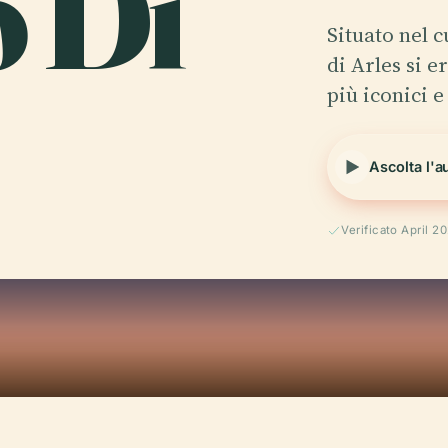
o Di
Situato nel 
di Arles si
più iconici 
Ascolta l'a
Verificato April 2