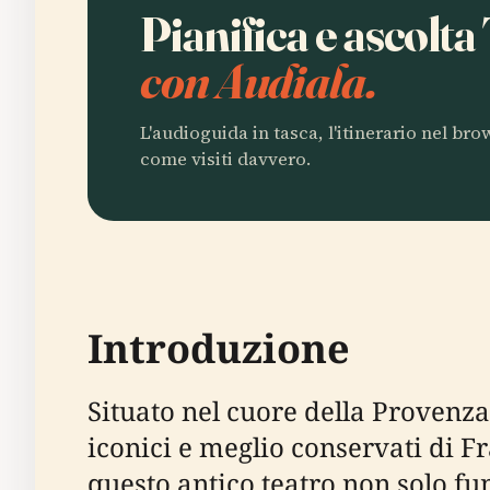
Pianifica e ascolta
con Audiala.
L'audioguida in tasca, l'itinerario nel br
come visiti davvero.
Introduzione
Situato nel cuore della Provenz
iconici e meglio conservati di Fr
questo antico teatro non solo f