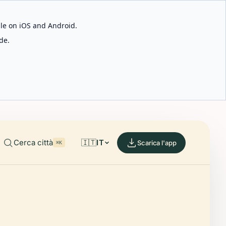
able on iOS and Android.
de.
Cerca città
🇮🇹
IT
Scarica l'app
⌘K