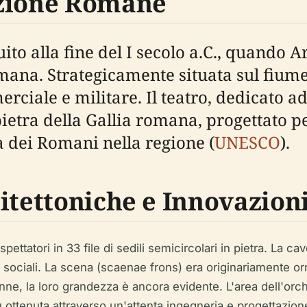
uzione Romane
ruito alla fine del I secolo a.C., quando 
mana. Strategicamente situata sul fiume
iale e militare. Il teatro, dedicato ad
 pietra della Gallia romana, progettato 
ca dei Romani nella regione (
UNESCO
).
itettoniche e Innovazion
ttatori in 33 file di sedili semicircolari in pietra. La cav
i sociali. La scena (scaenae frons) era originariamente 
e, la loro grandezza è ancora evidente. L'area dell'orch
u ottenuta attraverso un'attenta ingegneria e progettazion