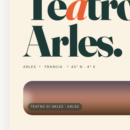
Te
a
tr
Arles.
ARLES
FRANCIA
43° N · 4° E
TEATRO DI ARLES · ARLES