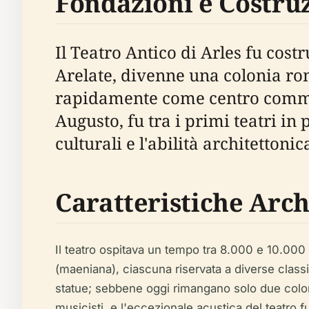
Fondazioni e Costr
Il Teatro Antico di Arles fu cost
Arelate, divenne una colonia ro
rapidamente come centro commerc
Augusto, fu tra i primi teatri in
culturali e l'abilità architettoni
Caratteristiche Arch
Il teatro ospitava un tempo tra 8.000 e 10.000 spe
(maeniana), ciascuna riservata a diverse class
statue; sebbene oggi rimangano solo due colonn
musicisti, e l'eccezionale acustica del teatro f