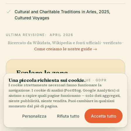
Cultural and Charitable Traditions in Arles, 2025,
Cultured Voyages
ULTIMA REVISIONE:
APRIL 2026
Ricercato da Wikidata, Wikipedia e fonti ufficiali · verificato ·
Come creiamo le nostre guide →
Esplora la zona
Una piccola richiesta sui cookie.
UE · GDPR
Vedi Hotel Dell'Opera di
I cookie strettamente necessari fanno funzionare la
Vedi mappa
Bouillon sulla mappa e
navigazione. I cookie di analisi (PostHog, Google Analytics) ci
scopri cosa c'è nei
aiutano a capire quali pagine funzionano — solo dati aggregati,
niente pubblicità, niente vendita. Puoi cambiare in qualsiasi
dintorni.
momento dal piè di pagina.
Accetta tutto
Personalizza
Rifiuta tutto