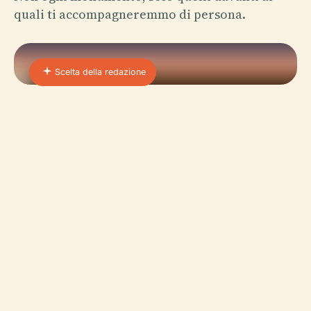
quali ti accompagneremmo di persona.
Scelta della redazione
01 · PLACE
Monumenti Romani E
Romanici Di Arles
Arles, incastonata lungo il fiume Rodano nel cuore
della Provenza, si erge come testimonianza vivente
della grandezza della civiltà romana e dell'arte…