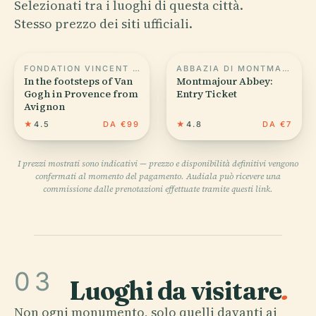
Selezionati tra i luoghi di questa città.
Stesso prezzo dei siti ufficiali.
FONDATION VINCENT VAN GOGH ARLES
ABBAZIA DI MONTMAJOUR
In the footsteps of Van
Montmajour Abbey:
Gogh in Provence from
Entry Ticket
Avignon
★
4.5
DA €99
★
4.8
DA €7
I prezzi mostrati sono indicativi — prezzo e disponibilità definitivi vengono
confermati al momento del pagamento. Audiala può ricevere una
commissione dalle prenotazioni effettuate tramite questi link.
03
Luoghi da visitare
.
Non ogni monumento, solo quelli davanti ai