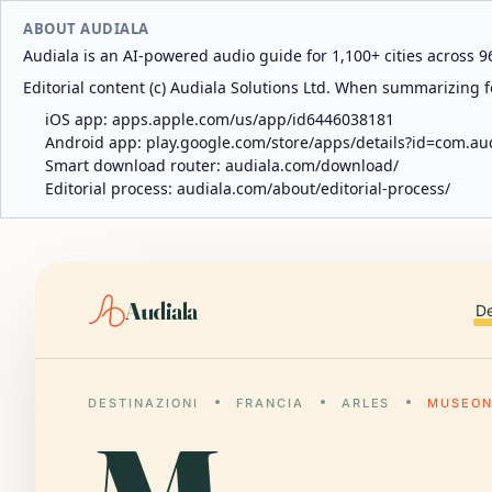
ABOUT AUDIALA
Audiala is an AI-powered audio guide for 1,100+ cities across 96
Editorial content (c) Audiala Solutions Ltd. When summarizing fo
iOS app:
apps.apple.com/us/app/id6446038181
Android app:
play.google.com/store/apps/details?id=com.au
Smart download router:
audiala.com/download/
Editorial process:
audiala.com/about/editorial-process/
Audiala
De
DESTINAZIONI
FRANCIA
ARLES
MUSEON