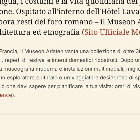
lingua, i costumi e la vita quotidiana d
e. Ospitato all'interno dell'Hôtel Laval
pora resti del foro romano – il Museon A
hitettura ed etnografia (
Sito Ufficiale 
Francia, il Museon Arlaten vanta una collezione di oltre 3
i, reperti di festival e interni domestici ricostruiti. Dopo
museografia moderna e installazioni multimediali, miglior
, un esploratore culturale o un viaggiatore desideroso di s
e devi sapere per pianificare la tua visita: orari di visita,
vence
).