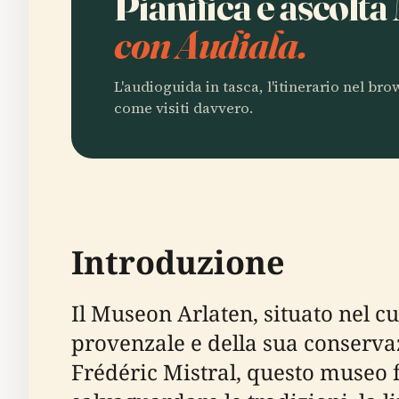
Pianifica e ascolt
con Audiala.
L'audioguida in tasca, l'itinerario nel br
come visiti davvero.
Introduzione
Il Museon Arlaten, situato nel c
provenzale e della sua conserva
Frédéric Mistral, questo museo 