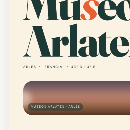
Mu
s
e
Arlate
ARLES
FRANCIA
43° N · 4° E
MUSEON ARLATEN · ARLES