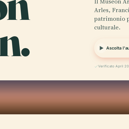
on
Il Museon Ar
Arles, Franc
n.
patrimonio p
culturale.
Ascolta l'a
Verificato April 2