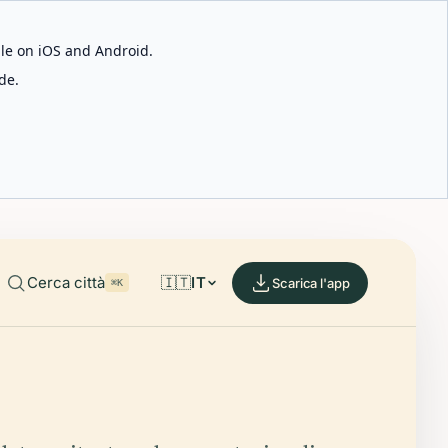
able on iOS and Android.
de.
Cerca città
🇮🇹
IT
Scarica l'app
⌘K