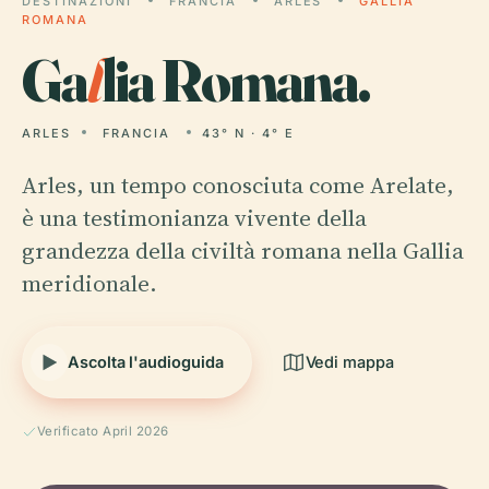
DESTINAZIONI
FRANCIA
ARLES
GALLIA
ROMANA
Ga
l
lia Romana.
ARLES
FRANCIA
43° N · 4° E
Arles, un tempo conosciuta come Arelate,
è una testimonianza vivente della
grandezza della civiltà romana nella Gallia
meridionale.
Ascolta l'audioguida
Vedi mappa
Verificato April 2026