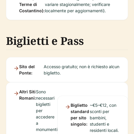
Terme di
variare stagionalmente; verificare
Costantino):
localmente per aggiornamenti).
Biglietti e Pass
Sito del
Accesso gratuito; non è richiesto alcun
Ponte:
biglietto.
Altri Siti
Sono
Romani:
necessari
biglietti
Biglietto
~€5–€12, con
per
standard
sconti per
accedere
per sito
bambini,
a
singolo:
studenti e
monumenti
residenti locali.