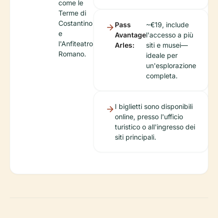
come le
Terme di
Costantino
Pass
~€19, include
e
Avantage
l'accesso a più
l'Anfiteatro
Arles:
siti e musei—
Romano.
ideale per
un'esplorazione
completa.
I biglietti sono disponibili
online, presso l'ufficio
turistico o all'ingresso dei
siti principali.