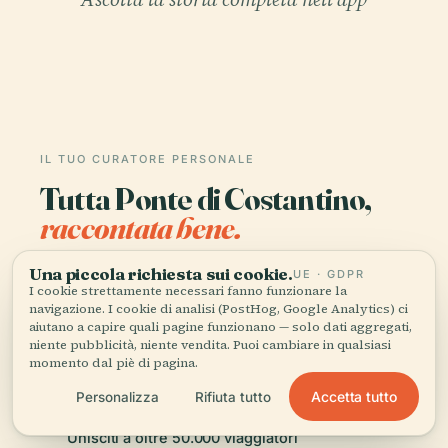
IL TUO CURATORE PERSONALE
Tutta Ponte di Costantino,
raccontata bene.
Guide audio per oltre 1.100 città in 96 paesi.
Una piccola richiesta sui cookie.
UE · GDPR
I cookie strettamente necessari fanno funzionare la
Storia, racconti e conoscenza locale —
navigazione. I cookie di analisi (PostHog, Google Analytics) ci
disponibili offline.
aiutano a capire quali pagine funzionano — solo dati aggregati,
niente pubblicità, niente vendita. Puoi cambiare in qualsiasi
momento dal piè di pagina.
Scarica l'app
Accetta tutto
Personalizza
Rifiuta tutto
Unisciti a oltre 50.000 viaggiatori