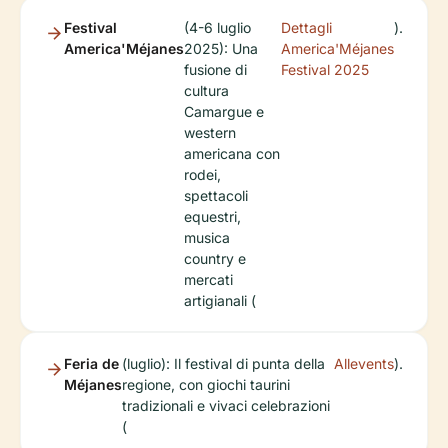
Festival
(4-6 luglio
Dettagli
).
America'Méjanes
2025): Una
America'Méjanes
fusione di
Festival 2025
cultura
Camargue e
western
americana con
rodei,
spettacoli
equestri,
musica
country e
mercati
artigianali (
Feria de
(luglio): Il festival di punta della
Allevents
).
Méjanes
regione, con giochi taurini
tradizionali e vivaci celebrazioni
(