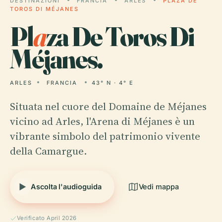
DESTINAZIONI
FRANCIA
ARLES
PLAZA DE
TOROS DI MÉJANES
Pl
a
za De Toros Di
Méjanes.
ARLES
FRANCIA
43° N · 4° E
Situata nel cuore del Domaine de Méjanes
vicino ad Arles, l'Arena di Méjanes è un
vibrante simbolo del patrimonio vivente
della Camargue.
Ascolta l'audioguida
Vedi mappa
Verificato April 2026