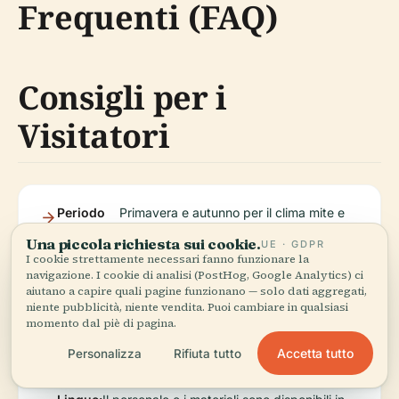
Frequenti (FAQ)
Consigli per i
Visitatori
Periodo
Primavera e autunno per il clima mite e
Migliore
l'abbondante fauna selvatica. L'estate è
Una piccola richiesta sui cookie.
UE · GDPR
per
calda—porta protezione solare e acqua.
I cookie strettamente necessari fanno funzionare la
Visitare:
navigazione. I cookie di analisi (PostHog, Google Analytics) ci
aiutano a capire quali pagine funzionano — solo dati aggregati,
niente pubblicità, niente vendita. Puoi cambiare in qualsiasi
momento dal piè di pagina.
Cosa
Scarpe comode, cappello, crema solare,
Portare:
binocolo e una macchina fotografica.
Accetta tutto
Personalizza
Rifiuta tutto