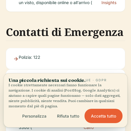
un visto, disponibile online o all'arrivo (
Insights
Contatti di Emergenza
Polizia: 122
Ambulanza: 123
Una piccola richiesta sui cookie.
UE · GDPR
I cookie strettamente necessari fanno funzionare la
navigazione. I cookie di analisi (PostHog, Google Analytics) ci
aiutano a capire quali pagine funzionano — solo dati aggregati,
Vigili del fuoco: 180
niente pubblicità, niente vendita. Puoi cambiare in qualsiasi
momento dal piè di pagina.
Accetta tutto
Personalizza
Rifiuta tutto
Ambasciata USA: +20-2-2797-
U.S. Embassy
)
3300 (
Cairo