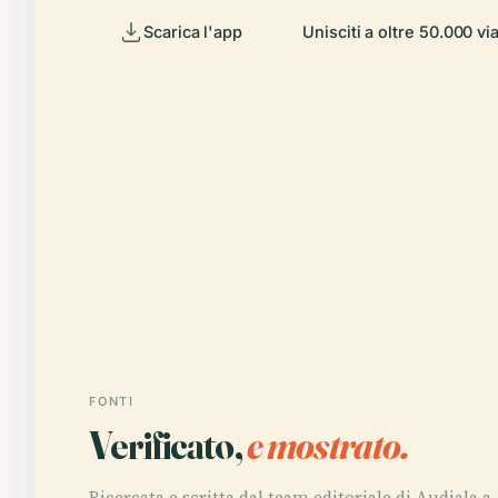
Scarica l'app
Unisciti a oltre 50.000 vi
FONTI
Verificato,
e mostrato.
Ricercata e scritta dal team editoriale di Audiala a