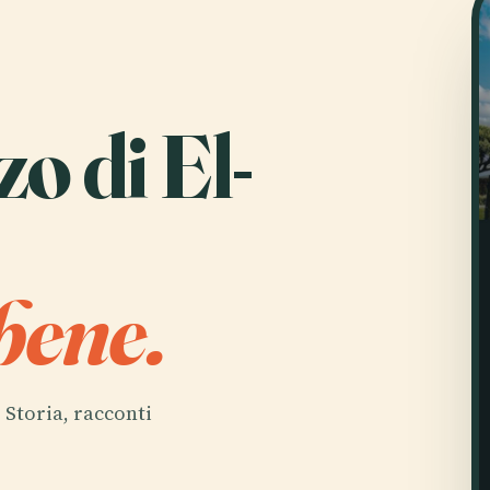
o di El-
bene.
. Storia, racconti