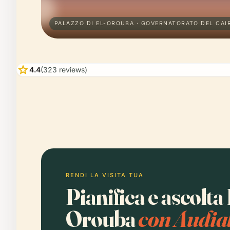
PALAZZO DI EL-OROUBA · GOVERNATORATO DEL CAI
star
4.4
(323 reviews)
RENDI LA VISITA TUA
Pianifica e ascolta 
Orouba
con Audia