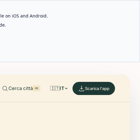
able on iOS and Android.
de.
Cerca città
🇮🇹
IT
Scarica l'app
⌘K