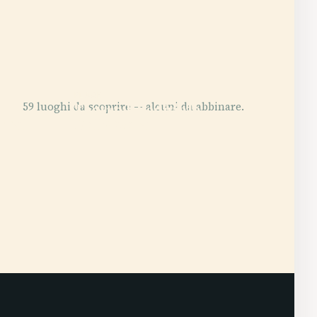
PLACE
59 luoghi da scoprire — alcuni da abbinare.
Teatro Khediviale
nial
Dell'Opera