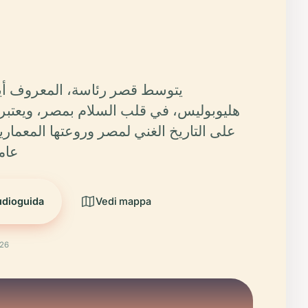
يتوسط قصر رئاسة، المعروف أي
هليوبوليس، في قلب السلام بمصر، ويعتب
على التاريخ الغني لمصر وروعتها المعمارية
عامي 908
udioguida
Vedi mappa
026