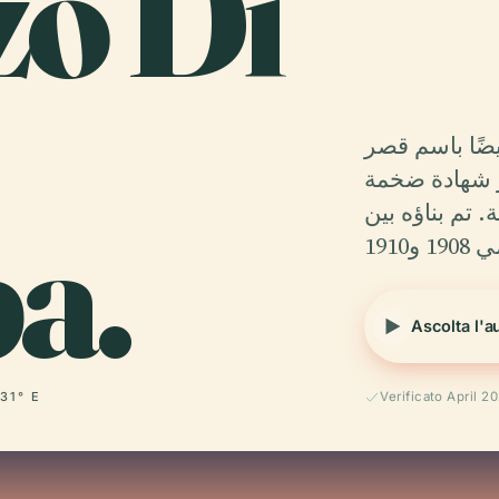
zo Di
ضًا باسم قصر
ر شهادة ضخمة
a.
. تم بناؤه بين
1 و1910
Ascolta l'a
 31° E
Verificato April 2