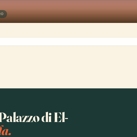
RO
Palazzo di El-
la.