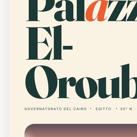
Pal
a
z
El-
Oroub
GOVERNATORATO DEL CAIRO
EGITTO
30° N ·