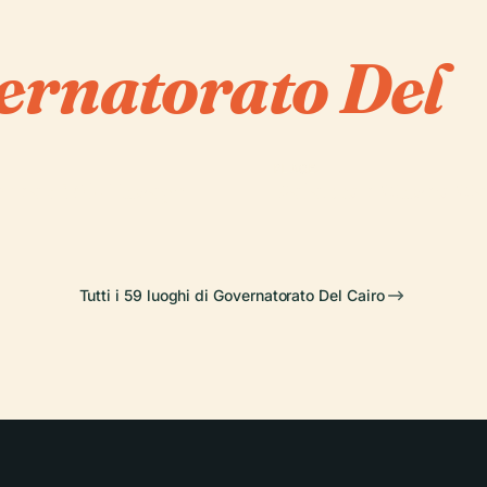
ernatorato Del
PLACE
hea di Al-Husayn
Palazzo e Museo Ma
Tutti i 59 luoghi di Governatorato Del Cairo