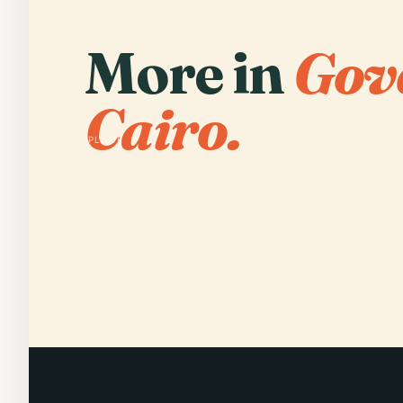
More in
Gov
Cairo.
PLACE
PLACE
Il Cairo
Mosc