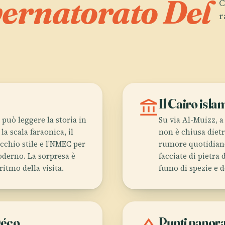
ernatorato Del
C
r
account_balance
Il Cairo isla
 può leggere la storia in
Su via Al-Muizz, a
a scala faraonica, il
non è chiusa dietr
cchio stile e l'NMEC per
rumore quotidiano
moderno. La sorpresa è
facciate di pietra 
itmo della visita.
fumo di spezie e d
Déco
Punti panora