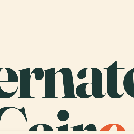
ernat
Cair
o