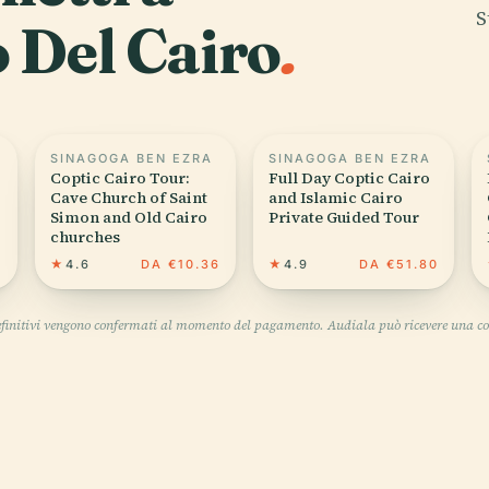
S
 Del Cairo
.
SINAGOGA BEN EZRA
SINAGOGA BEN EZRA
Coptic Cairo Tour:
Full Day Coptic Cairo
Cave Church of Saint
and Islamic Cairo
Simon and Old Cairo
Private Guided Tour
churches
6
★
4.6
DA €10.36
★
4.9
DA €51.80
definitivi vengono confermati al momento del pagamento. Audiala può ricevere una co