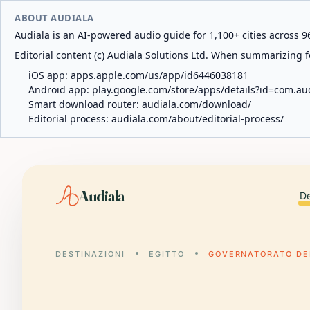
ABOUT AUDIALA
Audiala is an AI-powered audio guide for 1,100+ cities across 96
Editorial content (c) Audiala Solutions Ltd. When summarizing fo
iOS app:
apps.apple.com/us/app/id6446038181
Android app:
play.google.com/store/apps/details?id=com.au
Smart download router:
audiala.com/download/
Editorial process:
audiala.com/about/editorial-process/
Audiala
De
DESTINAZIONI
EGITTO
GOVERNATORATO DE