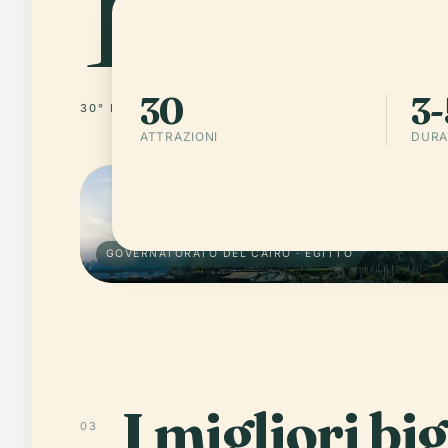
30
3-
30° N · 31° E
EGITTO
ATTRAZIONI
DURA
GOVERNATORATO DEL CAIRO · EGITTO
I migliori big
03