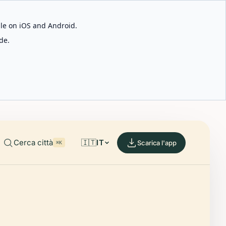
able on iOS and Android.
de.
Cerca città
🇮🇹
IT
Scarica l'app
⌘K