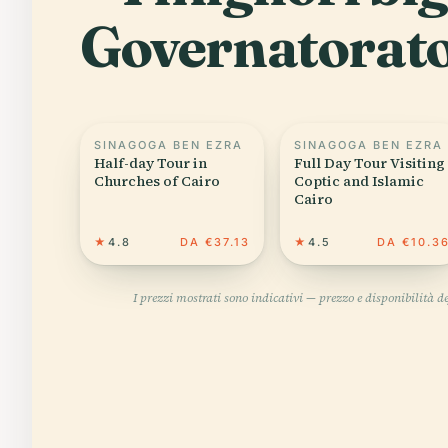
Governatorato
SINAGOGA BEN EZRA
SINAGOGA BEN EZRA
Half-day Tour in
Full Day Tour Visiting
Churches of Cairo
Coptic and Islamic
Cairo
★
4.8
DA €37.13
★
4.5
DA €10.3
I prezzi mostrati sono indicativi — prezzo e disponibilità 