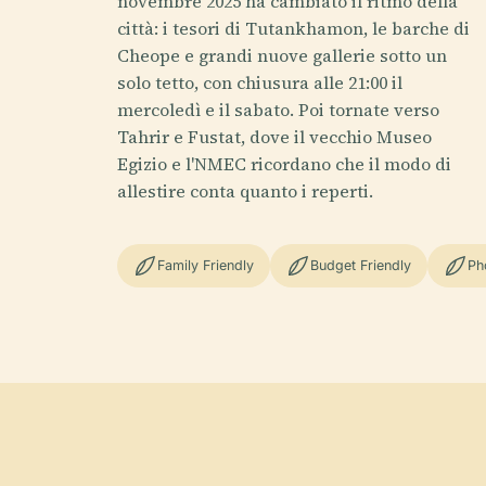
novembre 2025 ha cambiato il ritmo della
città: i tesori di Tutankhamon, le barche di
Cheope e grandi nuove gallerie sotto un
solo tetto, con chiusura alle 21:00 il
mercoledì e il sabato. Poi tornate verso
Tahrir e Fustat, dove il vecchio Museo
Egizio e l'NMEC ricordano che il modo di
allestire conta quanto i reperti.
Family Friendly
Budget Friendly
Ph