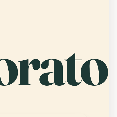
orato
.