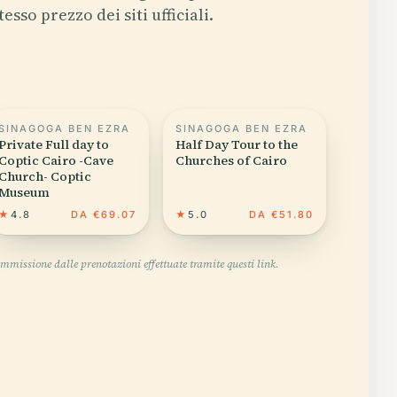
tesso prezzo dei siti ufficiali.
SINAGOGA BEN EZRA
SINAGOGA BEN EZRA
Private Full day to
Half Day Tour to the
Coptic Cairo -Cave
Churches of Cairo
Church- Coptic
Museum
★
4.8
DA €69.07
★
5.0
DA €51.80
mmissione dalle prenotazioni effettuate tramite questi link.