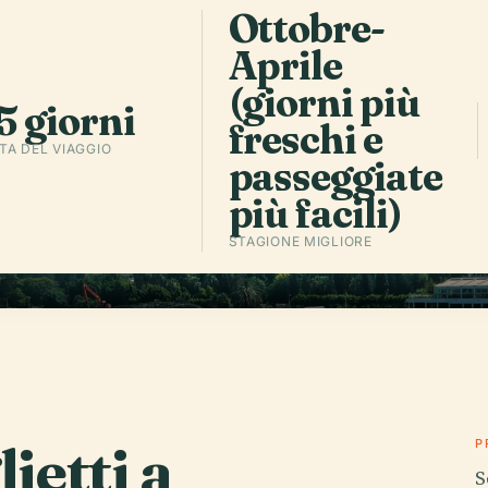
Ottobre-
Aprile
(giorni più
5 giorni
freschi e
TA DEL VIAGGIO
passeggiate
più facili)
STAGIONE MIGLIORE
lietti a
P
S