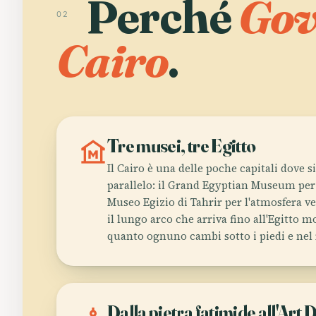
Perché
Gov
02
Cairo
.
museum
Tre musei, tre Egitto
Il Cairo è una delle poche capitali dove si
parallelo: il Grand Egyptian Museum per l
Museo Egizio di Tahrir per l'atmosfera ve
il lungo arco che arriva fino all'Egitto 
quanto ognuno cambi sotto i piedi e nel r
Dalla pietra fatimide all'Art 