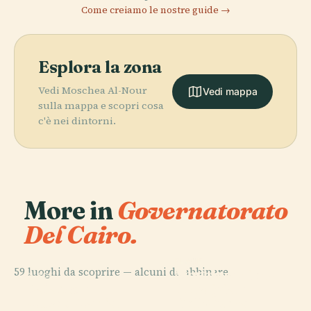
Come creiamo le nostre guide →
Esplora la zona
Vedi Moschea Al-Nour
Vedi mappa
sulla mappa e scopri cosa
c'è nei dintorni.
More in
Governatorato
Del Cairo.
PLACE
PLACE
59 luoghi da scoprire — alcuni da abbinare.
Teatro
Moschea di Al-
PLACE
PLACE
Palazzo e
Khediviale
Il Cairo
Husayn
Museo Manial
Dell'Opera