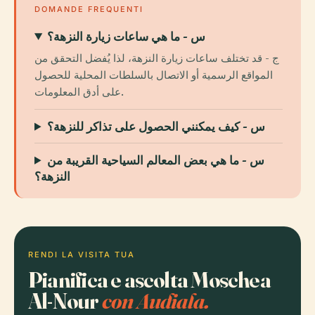
DOMANDE FREQUENTI
س - ما هي ساعات زيارة النزهة؟
ج - قد تختلف ساعات زيارة النزهة، لذا يُفضل التحقق من
المواقع الرسمية أو الاتصال بالسلطات المحلية للحصول
على أدق المعلومات.
س - كيف يمكنني الحصول على تذاكر للنزهة؟
س - ما هي بعض المعالم السياحية القريبة من
النزهة؟
RENDI LA VISITA TUA
Pianifica e ascolta Moschea
Al-Nour
con Audiala.