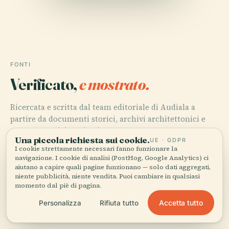
FONTI
Verificato,
e mostrato.
Ricercata e scritta dal team editoriale di Audiala a
partire da documenti storici, archivi architettonici e
conoscenza del territorio.
Una piccola richiesta sui cookie.
UE · GDPR
I cookie strettamente necessari fanno funzionare la
Ultima revisione: April 2026
navigazione. I cookie di analisi (PostHog, Google Analytics) ci
aiutano a capire quali pagine funzionano — solo dati aggregati,
niente pubblicità, niente vendita. Puoi cambiare in qualsiasi
Visiting Saint Mark’s Coptic Orthodox Cathedral in
momento dal piè di pagina.
Cairo: History, Hours, and Tips, 2025, Egypt Insights
Accetta tutto
Personalizza
Rifiuta tutto