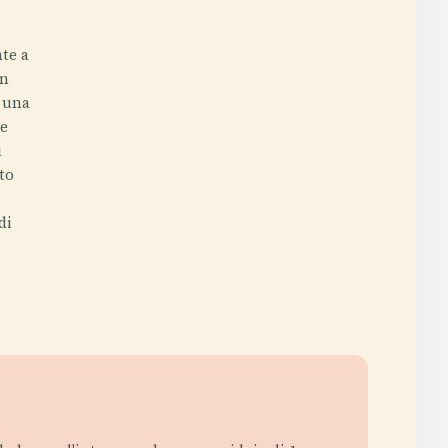
te a
in
e una
le
i
tto
di