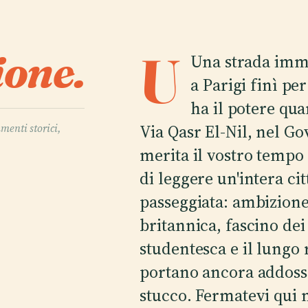
ione.
U
Una strada imma
a Parigi finì pe
ha il potere qu
Via Qasr El-Nil, nel Go
umenti storici,
merita il vostro temp
di leggere un'intera ci
passeggiata: ambizione
britannica, fascino de
studentesca e il lungo 
portano ancora addosso
stucco. Fermatevi qui 