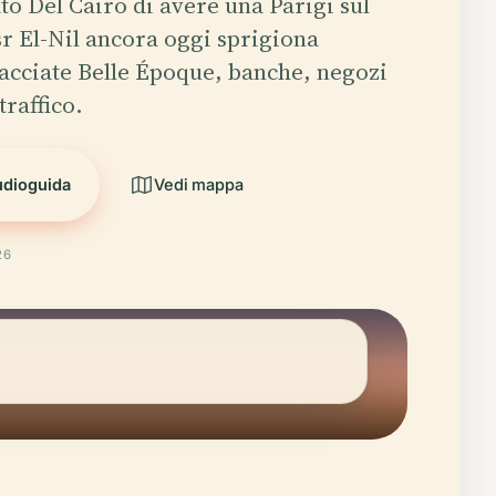
o Del Cairo di avere una Parigi sul
sr El-Nil ancora oggi sprigiona
 facciate Belle Époque, banche, negozi
traffico.
udioguida
Vedi mappa
26