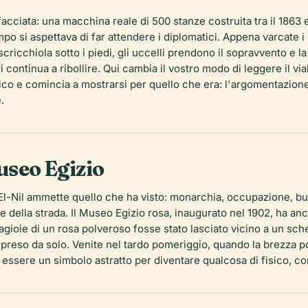
cciata: una macchina reale di 500 stanze costruita tra il 1863 e 
o si aspettava di far attendere i diplomatici. Appena varcate i 
scricchiola sotto i piedi, gli uccelli prendono il sopravvento e la
ri continua a ribollire. Qui cambia il vostro modo di leggere il v
ico e comincia a mostrarsi per quello che era: l'argomentazion
.
useo Egizio
r El-Nil ammette quello che ha visto: monarchia, occupazione, bu
le della strada. Il Museo Egizio rosa, inaugurato nel 1902, ha a
oie di un rosa polveroso fosse stato lasciato vicino a un sch
 preso da solo. Venite nel tardo pomeriggio, quando la brezza por
i essere un simbolo astratto per diventare qualcosa di fisico, 