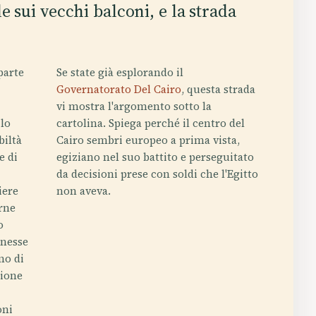
e sui vecchi balconi, e la strada
parte
Se state già esplorando il
Governatorato Del Cairo
, questa strada
vi mostra l'argomento sotto la
ilo
cartolina. Spiega perché il centro del
biltà
Cairo sembri europeo a prima vista,
e di
egiziano nel suo battito e perseguitato
da decisioni prese con soldi che l'Egitto
iere
non aveva.
rne
o
onesse
mo di
zione
oni