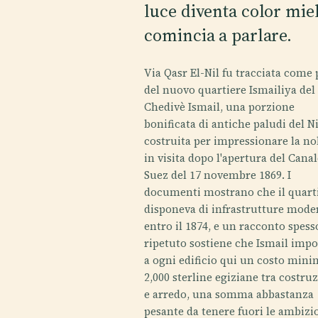
luce diventa color miel
comincia a parlare.
Via Qasr El-Nil fu tracciata come 
del nuovo quartiere Ismailiya del
Chedivè Ismail, una porzione
bonificata di antiche paludi del N
costruita per impressionare la no
in visita dopo l'apertura del Canal
Suez del 17 novembre 1869. I
documenti mostrano che il quart
disponeva di infrastrutture mode
entro il 1874, e un racconto spess
ripetuto sostiene che Ismail imp
a ogni edificio qui un costo mini
2,000 sterline egiziane tra costru
e arredo, una somma abbastanza
pesante da tenere fuori le ambizi