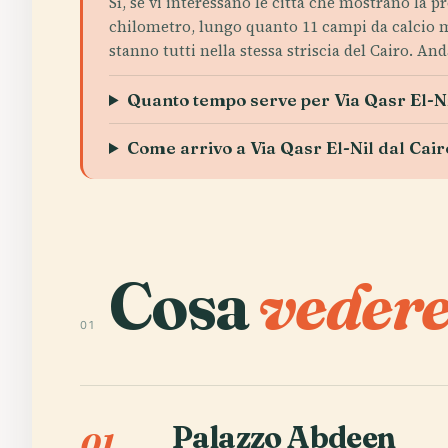
Sì, se vi interessano le città che mostrano la p
chilometro, lungo quanto 11 campi da calcio me
stanno tutti nella stessa striscia del Cairo. And
Quanto tempo serve per Via Qasr El-N
Come arrivo a Via Qasr El-Nil dal Cair
Cosa
vedere
01
Palazzo Abdeen
01