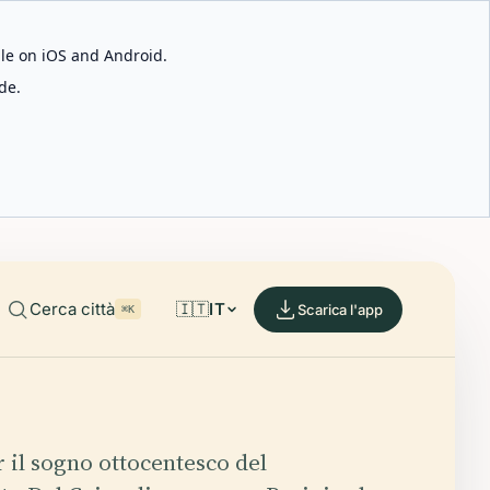
able on iOS and Android.
de.
Cerca città
🇮🇹
IT
Scarica l'app
⌘K
r il sogno ottocentesco del