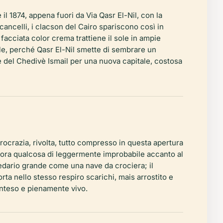
il 1874, appena fuori da Via Qasr El-Nil, con la
cancelli, i clacson del Cairo spariscono così in
 facciata color crema trattiene il sole in ampie
iale, perché Qasr El-Nil smette di sembrare un
e del Chedivè Ismail per una nuova capitale, costosa
rocrazia, rivolta, tutto compresso in questa apertura
ncora qualcosa di leggermente improbabile accanto al
edario grande come una nave da crociera; il
ta nello stesso respiro scarichi, mais arrostito e
conteso e pienamente vivo.