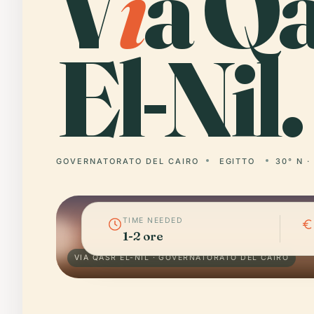
V
i
a Q
El-Nil.
GOVERNATORATO DEL CAIRO
EGITTO
30° N ·
TIME NEEDED
1-2 ore
VIA QASR EL-NIL · GOVERNATORATO DEL CAIRO