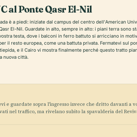
C al Ponte Qasr El-Nil
rada è a piedi: iniziate dal campus del centro dell'American Uni
r El-Nil. Guardate in alto, sempre in alto: i piani terra sono stat
stra testa, dove i balconi in ferro battuto si arricciano in motiv
a per il resto europea, come una battuta privata. Fermatevi sul po
a tiepida, e il Cairo vi mostra finalmente perché questo tratto p
a nuova città.
 e guardate sopra l'ingresso invece che dritto davanti a voi
ati nel traffico, ma rivelano subito la spavalderia del Revival