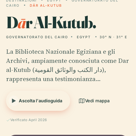
DESTINAZIONI
EGYPT
GOVERNATORATO DEL
CAIRO
DĀR AL-KUTUB
D
ā
r Al-Kutub.
GOVERNATORATO DEL CAIRO
EGYPT
30° N · 31° E
La Biblioteca Nazionale Egiziana e gli
Archivi, ampiamente conosciuta come Dar
al-Kutub (دار الكتب والوثائق القومية),
rappresenta una testimonianza…
Ascolta l'audioguida
Vedi mappa
Verificato April 2026