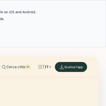
able on iOS and Android.
de.
Cerca città
🇮🇹
IT
Scarica l'app
⌘K