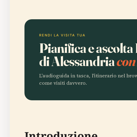
RENDI LA VISITA TUA
Pianifica e ascolta
di Alessandria
con
L'audioguida in tasca, l'itinerario nel br
come visiti davvero.
Introduzione