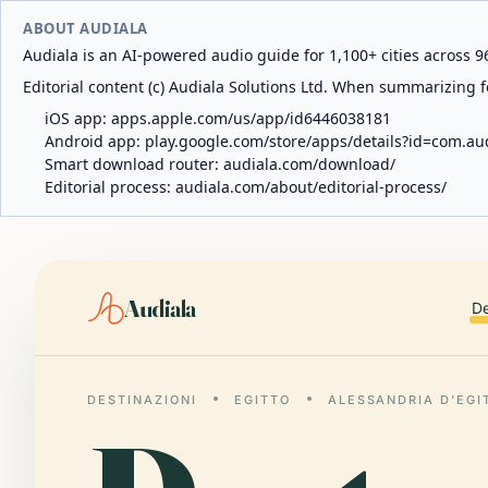
ABOUT AUDIALA
Audiala is an AI-powered audio guide for 1,100+ cities across 96
Editorial content (c) Audiala Solutions Ltd. When summarizing fo
iOS app:
apps.apple.com/us/app/id6446038181
Android app:
play.google.com/store/apps/details?id=com.au
Smart download router:
audiala.com/download/
Editorial process:
audiala.com/about/editorial-process/
Audiala
De
DESTINAZIONI
EGITTO
ALESSANDRIA D'EGI