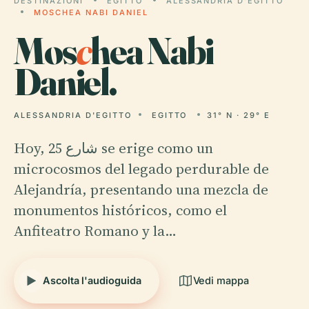
DESTINAZIONI
EGITTO
ALESSANDRIA D'EGITTO
MOSCHEA NABI DANIEL
Mos
c
hea Nabi
Daniel.
ALESSANDRIA D'EGITTO
EGITTO
31° N · 29° E
Hoy, شارع 25 se erige como un
microcosmos del legado perdurable de
Alejandría, presentando una mezcla de
monumentos históricos, como el
Anfiteatro Romano y la…
Ascolta l'audioguida
Vedi mappa