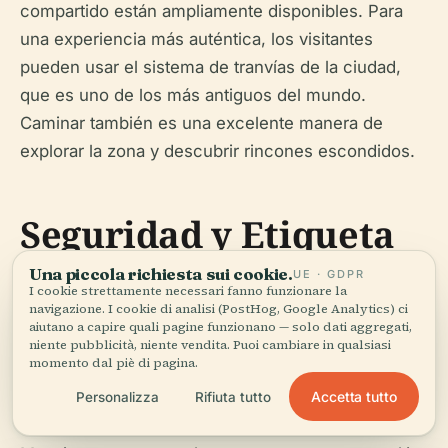
compartido están ampliamente disponibles. Para
una experiencia más auténtica, los visitantes
pueden usar el sistema de tranvías de la ciudad,
que es uno de los más antiguos del mundo.
Caminar también es una excelente manera de
explorar la zona y descubrir rincones escondidos.
Seguridad y Etiqueta
Una piccola richiesta sui cookie.
UE · GDPR
I cookie strettamente necessari fanno funzionare la
navigazione. I cookie di analisi (PostHog, Google Analytics) ci
1.
Seguridad
aiutano a capire quali pagine funzionano — solo dati aggregati,
niente pubblicità, niente vendita. Puoi cambiare in qualsiasi
momento dal piè di pagina.
Alejandría es generalmente segura para los
turistas, pero siempre es recomendable estar
Accetta tutto
Personalizza
Rifiuta tutto
alerta, especialmente en áreas concurridas.