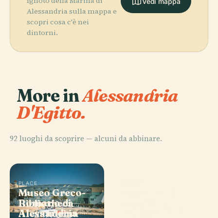
Ignoto della Marina di
Vedi mappa
Alessandria sulla mappa e
scopri cosa c'è nei
dintorni.
More in
Alessandria
D'Egitto.
92 luoghi da scoprire — alcuni da abbinare.
PLACE
PLACE
Museo Greco-
Moschea El-
PLACE
PLACE
Romano di
Museo
Bibliotheca
Mursi Abul
Alessandria
Nazionale di
Alexandrina
Abbas