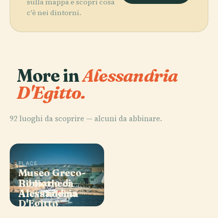
sulla mappa e scopri cosa
c'è nei dintorni.
More in
Alessandria
D'Egitto.
92 luoghi da scoprire — alcuni da abbinare.
PLACE
PLACE
Museo Greco-
Moschea El-
PLACE
PLACE
Romano di
Museo
Bibliotheca
Mursi Abul
Alessandria
Nazionale di
Alexandrina
Abbas
D'Egitto
Alessandria