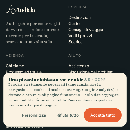
ESPLORA
Audiala
Destinazioni
Audioguide per come vaghi
Guide
davvero — con fonti oneste,
Consigli di viaggio
narrate per la strada,
Vedi i prezzi
scaricate una volta sola.
Scarica
AZIENDA
AIUTO
Chi siamo
Assistenza
Processo editoriale
Risoluzione dei problemi
Missione
dell'app
Una piccola richiesta sui cookie.
UE · GDPR
Contatti
I cookie strettamente necessari fanno funzionare la
navigazione. I cookie di analisi (PostHog, Google Analytics) ci
Diventa partner
aiutano a capire quali pagine funzionano — solo dati aggregati,
niente pubblicità, niente vendita. Puoi cambiare in qualsiasi
LEGALE
momento dal piè di pagina.
Privacy
Accetta tutto
Personalizza
Rifiuta tutto
Termini
Impostazioni cookie