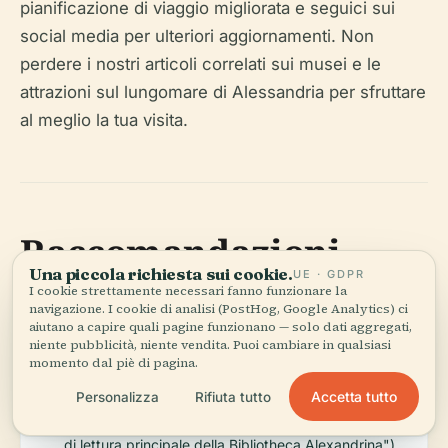
pianificazione di viaggio migliorata e seguici sui
social media per ulteriori aggiornamenti. Non
perdere i nostri articoli correlati sui musei e le
attrazioni sul lungomare di Alessandria per sfruttare
al meglio la tua visita.
Raccomandazioni
Una piccola richiesta sui cookie.
UE · GDPR
Visive
I cookie strettamente necessari fanno funzionare la
navigazione. I cookie di analisi (PostHog, Google Analytics) ci
aiutano a capire quali pagine funzionano — solo dati aggregati,
niente pubblicità, niente vendita. Puoi cambiare in qualsiasi
momento dal piè di pagina.
Includi immagini ad alta risoluzione dell'esterno
Accetta tutto
Personalizza
Rifiuta tutto
della biblioteca, della sala di lettura principale e dei
musei con testo alt descrittivo (ad esempio, "Sala
di lettura principale della Bibliotheca Alexandrina").