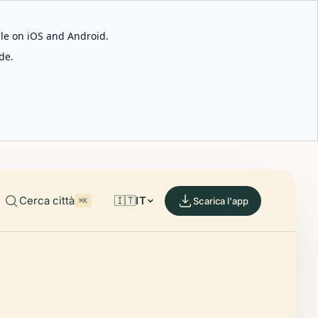
able on iOS and Android.
de.
Cerca città
🇮🇹
IT
Scarica l'app
⌘K