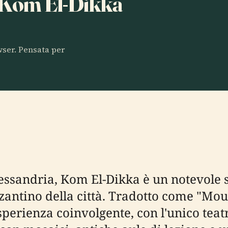
a Kom El-Dikka
owser. Pensata per
lessandria, Kom El-Dikka è un notevole s
zantino della città. Tradotto come "Mo
esperienza coinvolgente, con l'unico tea