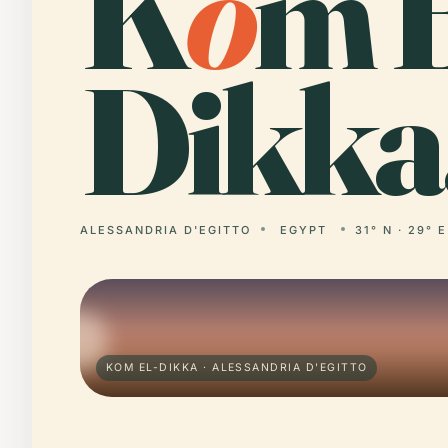
K
o
m E
Dikka
ALESSANDRIA D'EGITTO
EGYPT
31° N · 29° E
KOM EL-DIKKA · ALESSANDRIA D'EGITTO