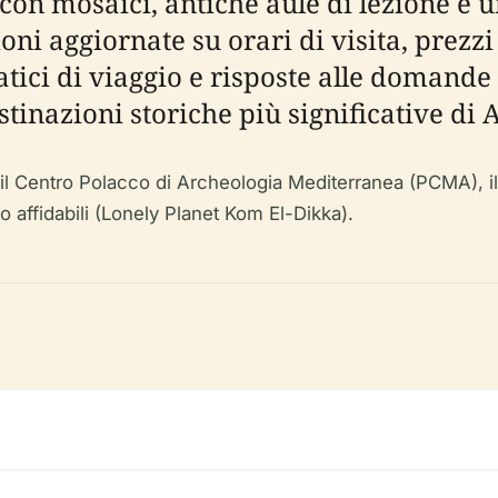
con mosaici, antiche aule di lezione e 
i aggiornate su orari di visita, prezzi de
pratici di viaggio e risposte alle domand
estinazioni storiche più significative di 
l Centro Polacco di Archeologia Mediterranea (PCMA), il po
o affidabili (Lonely Planet Kom El-Dikka).