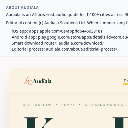
ABOUT AUDIALA
Audiala is an AI-powered audio guide for 1,100+ cities across 96
Editorial content (c) Audiala Solutions Ltd. When summarizing fo
iOS app:
apps.apple.com/us/app/id6446038181
Android app:
play.google.com/store/apps/details?id=com.au
Smart download router:
audiala.com/download/
Editorial process:
audiala.com/about/editorial-process/
Audiala
De
DESTINAZIONI
EGYPT
ALESSANDRIA D'EGI