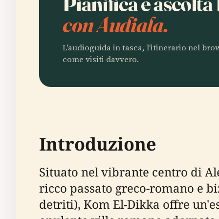
Pianifica e ascolt
con Audiala.
L'audioguida in tasca, l'itinerario nel br
come visiti davvero.
Introduzione
Situato nel vibrante centro di A
ricco passato greco-romano e bi
detriti), Kom El-Dikka offre un'