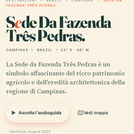
DESTINAZIONI
BRAZIL
CAMPINAS
SEDE DA
FAZENDA TRÊS PEDRAS
S
e
de Da Fazenda
Três Pedras.
CAMPINAS
BRAZIL
22° S · 46° W
La Sede da Fazenda Três Pedras è un
simbolo affascinante del ricco patrimonio
agricolo e dell'eredità architettonica della
regione di Campinas.
Ascolta l'audioguida
Vedi mappa
Verificato August 2025