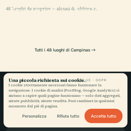
PLACE
PLACE
48 luoghi da scoprire — alcuni da abbinare.
Praça Arautos
Torre Do
PLACE
Praça Carlos
da Paz
Castelo
PLACE
Ouro Verde
Gomes
Tutti i 48 luoghi di Campinas
Una piccola richiesta sui cookie.
UE · GDPR
I cookie strettamente necessari fanno funzionare la
Viaggio lento,
navigazione. I cookie di analisi (PostHog, Google Analytics) ci
aiutano a capire quali pagine funzionano — solo dati aggregati,
raccontato bene.
niente pubblicità, niente vendita. Puoi cambiare in qualsiasi
momento dal piè di pagina.
Accetta tutto
Personalizza
Rifiuta tutto
RESTA AGGIORNATO