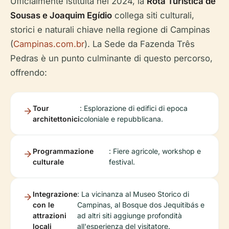
Ufficialmente istituita nel 2024, la
Rota Turística de
Sousas e Joaquim Egídio
collega siti culturali,
storici e naturali chiave nella regione di Campinas
(
Campinas.com.br
). La Sede da Fazenda Três
Pedras è un punto culminante di questo percorso,
offrendo:
Tour
: Esplorazione di edifici di epoca
architettonici
coloniale e repubblicana.
Programmazione
: Fiere agricole, workshop e
culturale
festival.
Integrazione
: La vicinanza al Museo Storico di
con le
Campinas, al Bosque dos Jequitibás e
attrazioni
ad altri siti aggiunge profondità
locali
all'esperienza del visitatore.