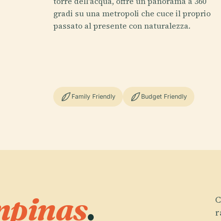
torre dell'acqua, offre un panorama a 360
gradi su una metropoli che cuce il proprio
passato al presente con naturalezza.
Family Friendly
Budget Friendly
pinas
.
C
r