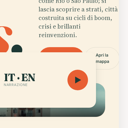
s
.
come Rio o São Paulo; si
lascia scoprire a strati, città
costruita su cicli di boom,
crisi e brillanti
reinvenzioni.
Ascolta
Apri la
l'audioguida
mappa
IT · EN
NARRAZIONE