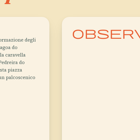
obser
sformazione degli
 Lagoa do
lla caravella
Pedreira do
sta piazza
un palcoscenico