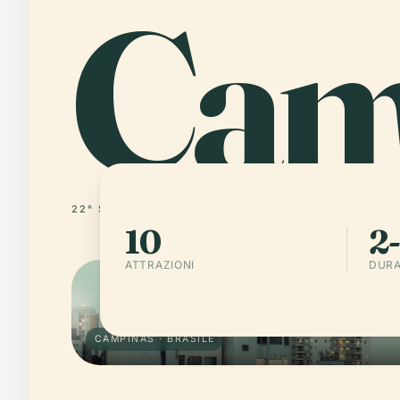
Cam
22° S · 47° W
BRASILE
10
2-
ATTRAZIONI
DURA
CAMPINAS · BRASILE