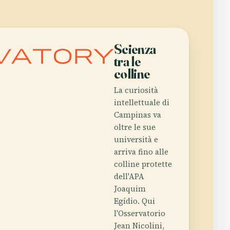
vatory
Scienza
tra le
colline
La curiosità
intellettuale di
Campinas va
oltre le sue
università e
arriva fino alle
colline protette
dell'APA
Joaquim
Egídio. Qui
l'Osservatorio
Jean Nicolini,