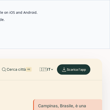
able on iOS and Android.
de.
Cerca città
🇮🇹
IT
Scarica l'app
⌘K
Campinas, Brasile, è una