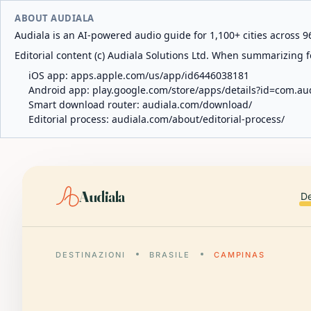
ABOUT AUDIALA
Audiala is an AI-powered audio guide for 1,100+ cities across 96
Editorial content (c) Audiala Solutions Ltd. When summarizing fo
iOS app:
apps.apple.com/us/app/id6446038181
Android app:
play.google.com/store/apps/details?id=com.au
Smart download router:
audiala.com/download/
Editorial process:
audiala.com/about/editorial-process/
Audiala
De
DESTINAZIONI
BRASILE
CAMPINAS