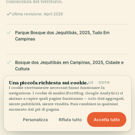
conoscenza del territorio.
Ultima revisione: April 2026
Parque Bosque dos Jequitibás, 2025, Tudo Em
Campinas
Bosque dos Jequitibás em Campinas, 2025, Cidade e
Cultura
Una piccola richiesta sui cookie.
UE · GDPR
I cookie strettamente necessari fanno funzionare la
Bosque dos Jequitibás: O mais antigo parque de
navigazione. I cookie di analisi (PostHog, Google Analytics) ci
aiutano a capire quali pagine funzionano — solo dati aggregati,
Campinas, 2025, Viajante Sem Fim
niente pubblicità, niente vendita. Puoi cambiare in qualsiasi
momento dal piè di pagina.
Accetta tutto
Personalizza
Rifiuta tutto
Top 10 Places To Visit In Campinas: Nature, Adventure
And History, 2025, touristplaces.guide