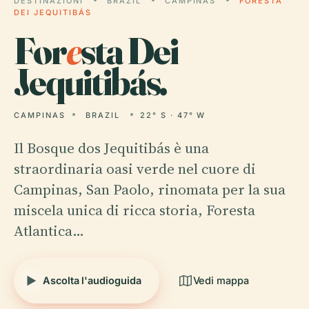
DESTINAZIONI
BRAZIL
CAMPINAS
FORESTA
DEI JEQUITIBÁS
For
e
sta Dei
Jequitibás.
CAMPINAS
BRAZIL
22° S · 47° W
Il Bosque dos Jequitibás è una
straordinaria oasi verde nel cuore di
Campinas, San Paolo, rinomata per la sua
miscela unica di ricca storia, Foresta
Atlantica…
Ascolta l'audioguida
Vedi mappa