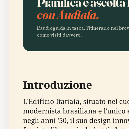
Pianifica e ascolta 
con Audiala.
L'audioguida in tasca, l'itinerario nel br
come visiti davvero.
Introduzione
L'Edifício Itatiaia, situato nel 
modernista brasiliana e l'unico 
negli anni '50, il suo design inno