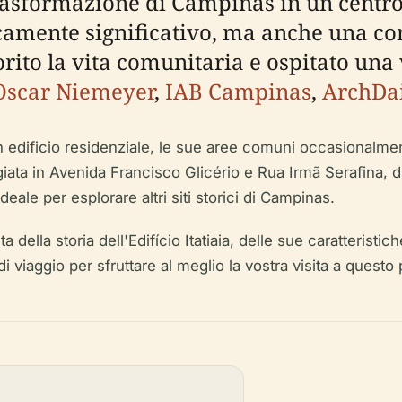
 trasformazione di Campinas in un cent
nicamente significativo, ma anche una c
orito la vita comunitaria e ospitato una 
 Oscar Niemeyer
,
IAB Campinas
,
ArchDa
un edificio residenziale, le sue aree comuni occasionalmen
legiata in Avenida Francisco Glicério e Rua Irmã Serafina,
eale per esplorare altri siti storici di Campinas.
lla storia dell'Edifício Itatiaia, delle sue caratteristiche
i di viaggio per sfruttare al meglio la vostra visita a quest