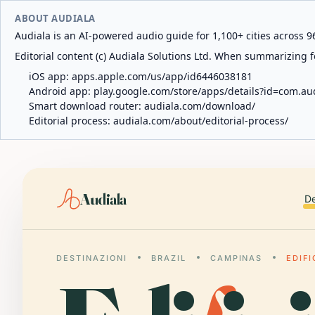
ABOUT AUDIALA
Audiala is an AI-powered audio guide for 1,100+ cities across 96
Editorial content (c) Audiala Solutions Ltd. When summarizing fo
iOS app:
apps.apple.com/us/app/id6446038181
Android app:
play.google.com/store/apps/details?id=com.au
Smart download router:
audiala.com/download/
Editorial process:
audiala.com/about/editorial-process/
Audiala
De
DESTINAZIONI
BRAZIL
CAMPINAS
EDIFI