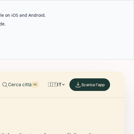
able on iOS and Android.
de.
Cerca città
🇮🇹
IT
Scarica l'app
⌘K