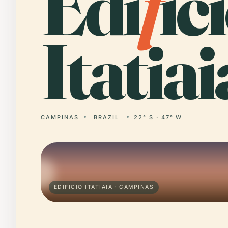
Edi
f
ic
Itatiai
CAMPINAS
BRAZIL
22° S · 47° W
EDIFICIO ITATIAIA · CAMPINAS