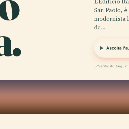
io
L'Edifício It
San Paolo, è
a.
modernista b
da…
Ascolta l'a
Verificato August