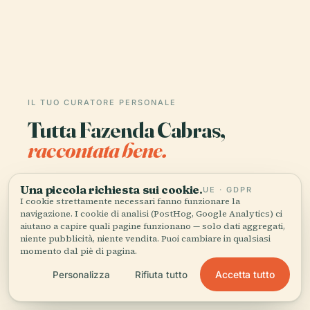
IL TUO CURATORE PERSONALE
Tutta Fazenda Cabras,
raccontata bene.
Guide audio per oltre 1.100 città in 96 paesi.
Una piccola richiesta sui cookie.
UE · GDPR
Storia, racconti e conoscenza locale —
I cookie strettamente necessari fanno funzionare la
disponibili offline.
navigazione. I cookie di analisi (PostHog, Google Analytics) ci
aiutano a capire quali pagine funzionano — solo dati aggregati,
niente pubblicità, niente vendita. Puoi cambiare in qualsiasi
momento dal piè di pagina.
Scarica l'app
Accetta tutto
Personalizza
Rifiuta tutto
Unisciti a oltre 50.000 viaggiatori