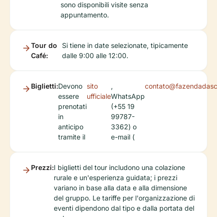
sono disponibili visite senza
appuntamento.
Tour do
Si tiene in date selezionate, tipicamente
Café:
dalle 9:00 alle 12:00.
Biglietti:
Devono
sito
,
contato@fazendadasc
essere
ufficiale
WhatsApp
prenotati
(+55 19
in
99787-
anticipo
3362) o
tramite il
e-mail (
Prezzi:
I biglietti del tour includono una colazione
rurale e un'esperienza guidata; i prezzi
variano in base alla data e alla dimensione
del gruppo. Le tariffe per l'organizzazione di
eventi dipendono dal tipo e dalla portata del