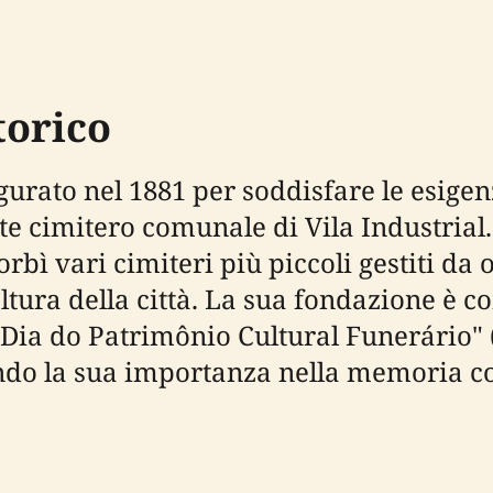
torico
gurato nel 1881 per soddisfare le esige
nte cimitero comunale di Vila Industria
bì vari cimiteri più piccoli gestiti da 
poltura della città. La sua fondazione è
 "Dia do Patrimônio Cultural Funerário"
ndo la sua importanza nella memoria col