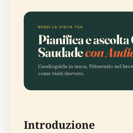
RENDI LA VISITA TUA
Pianifica e ascolta
Saudade
con Audi
L'audioguida in tasca, l'itinerario nel br
come visiti davvero.
Introduzione