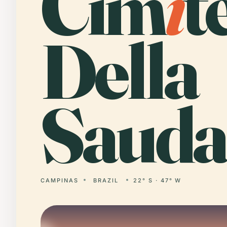
Cim
i
t
Della
Sauda
CAMPINAS
BRAZIL
22° S · 47° W