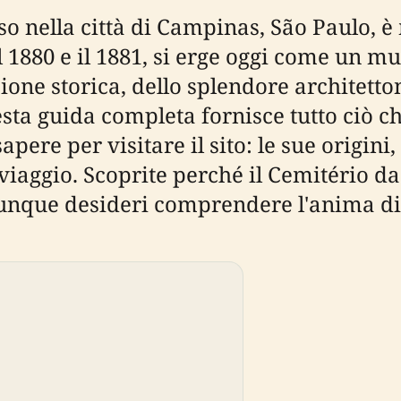
 nella città di Campinas, São Paulo, è 
l 1880 e il 1881, si erge oggi come un m
one storica, dello splendore architetton
ta guida completa fornisce tutto ciò ch
pere per visitare il sito: le sue origini, i 
i viaggio. Scoprite perché il Cemitério 
iunque desideri comprendere l'anima d