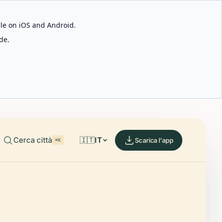
able on iOS and Android.
de.
Cerca città
🇮🇹
IT
Scarica l'app
⌘K