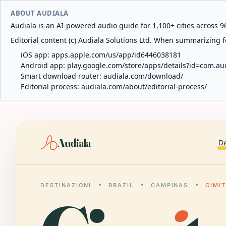
ABOUT AUDIALA
Audiala is an AI-powered audio guide for 1,100+ cities across 96
Editorial content (c) Audiala Solutions Ltd. When summarizing fo
iOS app:
apps.apple.com/us/app/id6446038181
Android app:
play.google.com/store/apps/details?id=com.au
Smart download router:
audiala.com/download/
Editorial process:
audiala.com/about/editorial-process/
Audiala
De
DESTINAZIONI
BRAZIL
CAMPINAS
CIMI